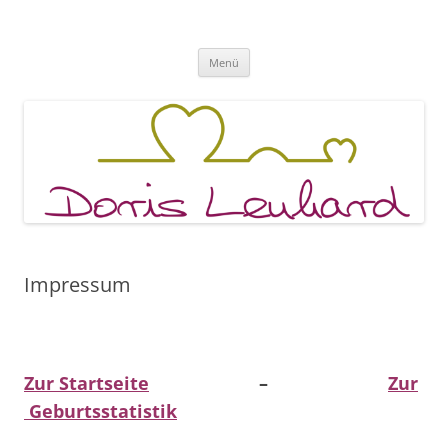
Fachpraxis Doris Lenhard
Zum
Menü
Inhalt
springen
Impressum
Zur Startseite
–
Zur
Geburtsstatistik