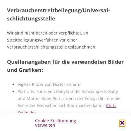
Verbraucher­streit­beilegung/Universal­
schlichtungs­stelle
Wir sind nicht bereit oder verpflichtet, an
Streitbeilegungsverfahren vor einer
Verbraucherschlichtungsstelle teilzunehmen.
Quellenangaben für die verwendeten Bilder
und Grafiken:
eigene Bilder von Doris Lenhard
Portraits, Fotos von Babystunde, Schwangere, Baby
und Mutter-Baby-Portrais von der Fotografin, die die
Seele der Menschen sichtbar machen kann:
Chris
Zeilfelder
lizenzfreie Fotos aus Pixabay
Cookie-Zustimmung
verwalten
Baby-Eltern-Portraits – Wiebke Güth –