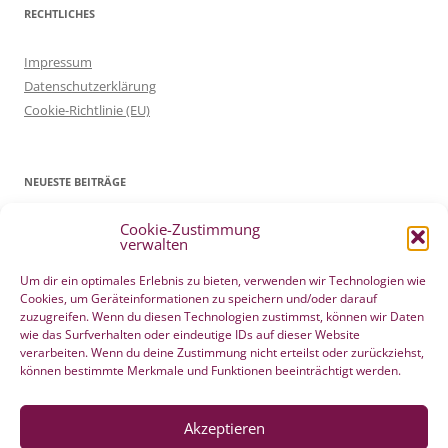
RECHTLICHES
Impressum
Datenschutzerklärung
Cookie-Richtlinie (EU)
NEUESTE BEITRÄGE
Cookie-Zustimmung
Patientenverfügung Geburt vertreten in WELTWOCHE DER GEBURT
verwalten
4. Mai 2022
Filmtipp – Die sichere Geburt
19. Mai 2021
Um dir ein optimales Erlebnis zu bieten, verwenden wir Technologien wie
Cookies, um Geräteinformationen zu speichern und/oder darauf
Integration eigener Erfahrungen aus der Pränatalzeit
10. März 2021
zuzugreifen. Wenn du diesen Technologien zustimmst, können wir Daten
VBA2C – Erfahrung
8. Februar 2020
wie das Surfverhalten oder eindeutige IDs auf dieser Website
Berührender wunderschöner Geburtserfahrungsbericht von Laura
verarbeiten. Wenn du deine Zustimmung nicht erteilst oder zurückziehst,
können bestimmte Merkmale und Funktionen beeinträchtigt werden.
Maria Seiler
22. Dezember 2019
HÄNDE WEG vom Wochenend Crashkurs Geburtsvorbereitung
27. August 2019
Akzeptieren