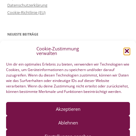
Datenschutzerklärung
Cookie-Richtlinie (EU)
NEUESTE BEITRÄGE
Cookie-Zustimmung
Patientenverfügung Geburt vertreten in WELTWOCHE DER GEBURT
verwalten
4. Mai 2022
Filmtipp – Die sichere Geburt
19. Mai 2021
Um dir ein optimales Erlebnis zu bieten, verwenden wir Technologien wie
Cookies, um Geräteinformationen zu speichern und/oder darauf
Integration eigener Erfahrungen aus der Pränatalzeit
10. März 2021
zuzugreifen. Wenn du diesen Technologien zustimmst, können wir Daten
VBA2C – Erfahrung
8. Februar 2020
wie das Surfverhalten oder eindeutige IDs auf dieser Website
Berührender wunderschöner Geburtserfahrungsbericht von Laura
verarbeiten. Wenn du deine Zustimmung nicht erteilst oder zurückziehst,
können bestimmte Merkmale und Funktionen beeinträchtigt werden.
Maria Seiler
22. Dezember 2019
HÄNDE WEG vom Wochenend Crashkurs Geburtsvorbereitung
27. August 2019
Akzeptieren
Ablehnen