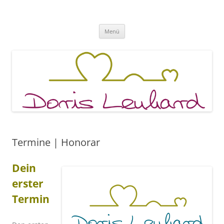
Fachpraxis Doris Lenhard
Zum
Menü
Inhalt
springen
Termine | Honorar
Dein
erster
Termin