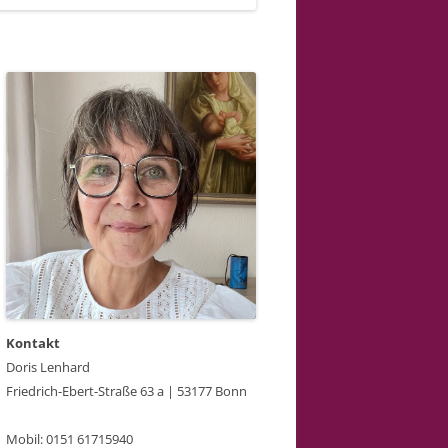
Kontakt
Doris Lenhard
Friedrich-Ebert-Straße 63 a | 53177 Bonn
Mobil: 0151 61715940