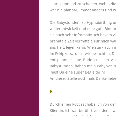
sehr spannend zu schauen, wohin die
war nie planbar, immer anders und 
Die Babystunden zu Hypnobirthing u
weiterentwickelt und eine gute Bind
sie auch sehr informativ. Ich bekam v
pränatale Zeit vermittelt. Für mich w
ans Herz legen kann. Wie stark auch m
im Pekipkurs, den wir besuchten. Dor
entspannte kleine Buddhas seien. Auch
Babystunden haben mein Baby von mein
hast Du eine super Begleiterin!
An dieser Stelle nochmals Danke liebe
E.
Durch einen Podcast habe ich von der
Klientin. Ich war berührt von dem, w