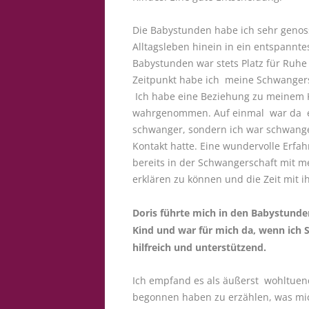
Die Babystunden habe ich sehr genos
Alltagsleben hinein in ein entspannte
Babystunden war stets Platz für Ruh
Zeitpunkt habe ich meine Schwanger
Ich habe eine Beziehung zu meinem K
wahrgenommen. Auf einmal war da ei
schwanger, sondern ich war schwange
Kontakt hatte. Eine wundervolle Erfah
bereits in der Schwangerschaft mit 
erklären zu können und die Zeit mit
Doris führte mich in den Babystun
Kind und war für mich da, wenn ich S
hilfreich und unterstützend.
Ich empfand es als äußerst wohltuend
begonnen haben zu erzählen, was mic