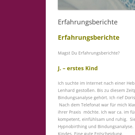
Erfahrungsberichte
Erfahrungsberichte
Magst Du Erfahrungsberichte?
J. – erstes Kind
Ich suchte im Internet nach einer Heb
Lenhard gestoßen. Bis zu diesem Zeit
Bindungsanalyse gehört. Ich rief Dori
Nach dem Telefonat war für mich klar
ihrer Praxis möchte. Ich war ca. im f
kompetent, einfühlsam und ruhig. Sie 
Hypnobirthing und Bindungsanalyse. 
Kindes. Eine gute Entscheidung.