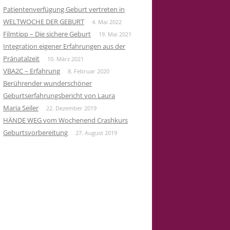
Patientenverfügung Geburt vertreten in
WELTWOCHE DER GEBURT
4. Mai 2022
Filmtipp – Die sichere Geburt
19. Mai 2021
Integration eigener Erfahrungen aus der
Pränatalzeit
10. März 2021
VBA2C – Erfahrung
8. Februar 2020
Berührender wunderschöner
Geburtserfahrungsbericht von Laura
Maria Seiler
22. Dezember 2019
HÄNDE WEG vom Wochenend Crashkurs
Geburtsvorbereitung
27. August 2019