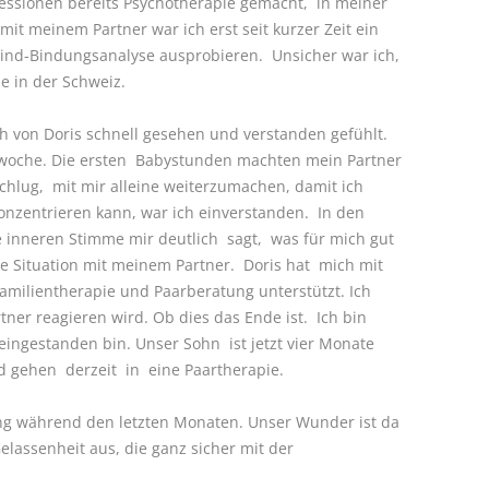
ssionen bereits Psychotherapie gemacht, in meiner
 mit meinem Partner war ich erst seit kurzer Zeit ein
ind-Bindungsanalyse ausprobieren. Unsicher war ich,
be in der Schweiz.
ch von Doris schnell gesehen und verstanden gefühlt.
swoche. Die ersten Babystunden machten mein Partner
chlug, mit mir alleine weiterzumachen, damit ich
nzentrieren kann, war ich einverstanden. In den
 inneren Stimme mir deutlich sagt, was für mich gut
ge Situation mit meinem Partner. Doris hat mich mit
milientherapie und Paarberatung unterstützt. Ich
tner reagieren wird. Ob dies das Ende ist. Ich bin
eingestanden bin. Unser Sohn ist jetzt vier Monate
d gehen derzeit in eine Paartherapie.
ung während den letzten Monaten. Unser Wunder ist da
elassenheit aus, die ganz sicher mit der