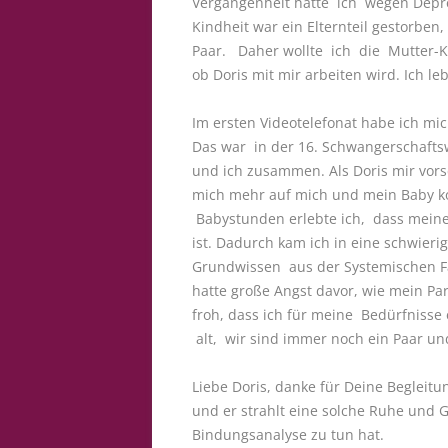
Vergangenheit hatte ich wegen Depre
Kindheit war ein Elternteil gestorben,
Paar. Daher wollte ich die Mutter-K
ob Doris mit mir arbeiten wird. Ich le
Im ersten Videotelefonat habe ich mi
Das war in der 16. Schwangerschaft
und ich zusammen. Als Doris mir vors
mich mehr auf mich und mein Baby ko
Babystunden erlebte ich, dass meine
ist. Dadurch kam ich in eine schwieri
Grundwissen aus der Systemischen Fa
hatte große Angst davor, wie mein Par
froh, dass ich für meine Bedürfnisse 
alt, wir sind immer noch ein Paar un
Liebe Doris, danke für Deine Begleit
und er strahlt eine solche Ruhe und G
Bindungsanalyse zu tun hat.