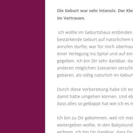
Die Geburt war sehr intensiv. Der K
im Vertrauen.
Ich wollte im Geburtshaus entbinden
bestärkende Geburt auf natürlichem 
anrufen durfte, war für mich überhaup
einer Verlegung ins Spital und auf ei
gegeben. Ich bin Dir sehr dankbar, da
anderen möglichen Szenarien verschlo
gebären, als völlig natürlich im Gebur
Durch diese Vorbereitung habe ich e
damit hätte umgehen können. Und eben
dass alles so geklappt hat wie ich es
Ich bin zu Dir gekommen, weil ich m
weitergeben wollte. In den Babystund
widmen. Ich bin Dir dankbar, dass Du 