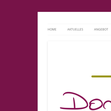
Fachpraxis Doris L
HOME
AKTUELLES
ANGEBOT
IMPRESSUM
KINDERWU
DATENSCHUTZERKLÄRUNG
BINDUNGS
COOKIE-RICHTLINIE (EU)
PATIENTE
VORSORGE
GEBURT
BABYSPRE