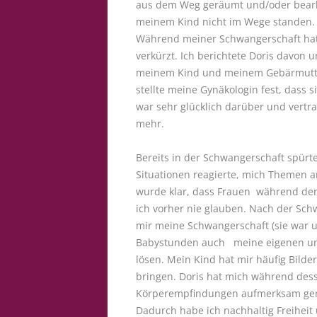
aus dem Weg geräumt und/oder bearb
meinem Kind nicht im Wege standen.
Während meiner Schwangerschaft hatt
verkürzt. Ich berichtete Doris davon 
meinem Kind und meinem Gebärmutter
stellte meine Gynäkologin fest, dass 
war sehr glücklich darüber und vertr
mehr.
Bereits in der Schwangerschaft spürte
Situationen reagierte, mich Themen 
wurde klar, dass Frauen während der 
ich vorher nie glauben. Nach der Sc
mir meine Schwangerschaft (sie war 
Babystunden auch meine eigenen unb
lösen. Mein Kind hat mir häufig Bilde
bringen. Doris hat mich während des
Körperempfindungen aufmerksam gem
Dadurch habe ich nachhaltig Freiheit