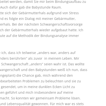
eitet werden, damit Sie mir beim Bindungsaufbau zu
 Auch dafür gab die Babystunde Raum.
e sich der Gebärmutterhals aufgrund von Stress
und es folgte ein Dialog mit meiner Gebärmutter,
hals. Bei der nächsten Schwangerschaftsvorsorge
sich der Gebärmutterhals wieder aufgebaut hatte. Ich
aute auf die Methodik der Bindungsanalyse immer
 ich, dass ich teilweise „anders war, anders auf
anders berührten“ als zuvor in meinem Leben. Mir
Schwangerschaft „anders“ seien wahr ist. Das wollte
hwangerschaft und den Babystunden weiß ich nun, dass
ungeplant) die Chance gab, mich während den
earbeiteten Problemen zu beleuchten und sie zu
r gesendet, um in meine dunklen Ecken Licht zu
sen geführt und mich insbesondere auf meine
acht. So konnten wir gemeinsam Probleme lösen.
 und Lebensqualität gewonnen. Für mich war es stets