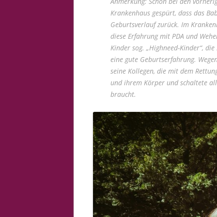
Anmerkung: Schon bei den vorherig
Krankenhaus gespürt, dass das Baby
Geburtsverlauf zurück. Im Kranken
diese Erfahrung mit PDA und Wehe
Kinder sog. „Highneed-Kinder“, die
eine gute Geburtserfahrung. Wegen S
seine Kollegen, die mit dem Rettu
und ihrem Körper und schaltete alle
braucht.