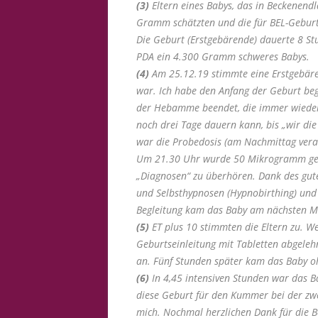
(3)
Eltern eines Babys, das in Beckenendl
Gramm schätzten und die für BEL-Geburt
Die Geburt (Erstgebärende) dauerte 8 Stu
PDA ein 4.300 Gramm schweres Babys.
(4)
Am 25.12.19 stimmte eine Erstgebäre
war. Ich habe den Anfang der Geburt beg
der Hebamme beendet, die immer wieder 
noch drei Tage dauern kann, bis „wir d
war die Probedosis (am Nachmittag vera
Um 21.30 Uhr wurde 50 Mikrogramm gege
„Diagnosen“ zu überhören. Dank des gut
und Selbsthypnosen (Hypnobirthing) und 
Begleitung kam das Baby am nächsten Mo
(5)
ET plus 10 stimmten die Eltern zu. We
Geburtseinleitung mit Tabletten abgelehn
an. Fünf Stunden später kam das Baby ohn
(6)
In 4,45 intensiven Stunden war das Ba
diese Geburt für den Kummer bei der zwe
mich. Nochmal herzlichen Dank für die B