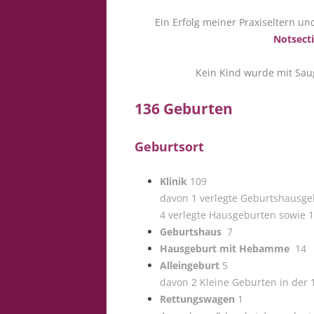
Ein Erfolg meiner Praxiseltern u
Notsect
Kein Kind wurde mit Sau
136 Geburten
Geburtsort
Klinik
109
davon 1 verlegte Geburtshausge
4 verlegte Hausgeburten sowie 1
Geburtshaus
7
Hausgeburt mit Hebamme
14
Alleingeburt
5
davon 2 Kleine Geburten in der
Rettungswagen
1