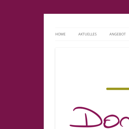
Fachpraxis Doris L
HOME
AKTUELLES
ANGEBOT
IMPRESSUM
KINDERWU
DATENSCHUTZERKLÄRUNG
BINDUNGS
COOKIE-RICHTLINIE (EU)
PATIENTE
VORSORGE
GEBURT
BABYSPRE