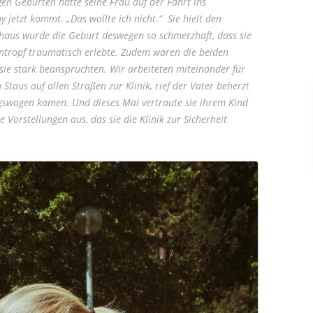
en Geburten hatte seine Frau auf der Fahrt ins
 jetzt kommt. „Das wollte ich nicht.“ Sie hielt den
haus wurde die Geburt deswegen so schmerzhaft, dass sie
ntropf traumatisch erlebte. Zudem waren die beiden
 sie stark beanspruchten. Wir arbeiteten miteinander für
taus auf allen Straßen zur Klinik, rief der Vater beherzt
ngswagen kamen. Und dieses Mal vertraute sie ihrem Kind
 Vorstellungen aus, das sie die Klinik zur Sicherheit