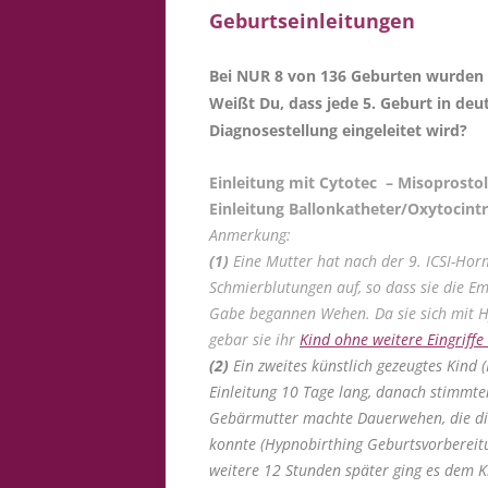
Geburtseinleitungen
Bei NUR 8 von 136 Geburten wurden
Weißt Du, dass jede 5. Geburt in de
Diagnosestellung eingeleitet wird?
Einleitung mit Cytotec – Misoprostol
Einleitung Ballonkatheter/Oxytocint
Anmerkung:
(1)
Eine Mutter hat nach der 9. ICSI-Ho
Schmierblutungen auf, so dass sie die E
Gabe begannen Wehen. Da sie sich mit H
gebar sie ihr
Kind ohne weitere Eingriffe
(2)
Ein zweites künstlich gezeugtes Kind (
Einleitung 10 Tage lang, danach stimmte
Gebärmutter machte Dauerwehen, die di
konnte (Hypnobirthing Geburtsvorbereitu
weitere 12 Stunden später ging es dem Ki