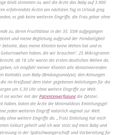
age blieb stimmten zu, weil die Ärzte das Baby auf 3.900
en erfahrendste Ärztin am nächsten Tag in Urlaub ging.
nden, es gab keine weiteren Eingriffe, die Frau gebar ohne
nde zu, deren Fruchtblase in der 35. SSW aufgegangen
leitet und meine Begleitung aufgrund der Feindseligkeit
betonte, dass meine Klientin keine Wehen hat und es
ie Geburtswehen haben, die wir brauchen“. 25 Mikrogramm
breicht, ab 18 Uhr waren die ersten deutlichen Wehen da.
ben, ich empfahl meiner Klientin alle demotivierenden
en Kontakts zum Baby (Bindungsanalyse), den Atmungen
die im Kreißsaal dem Vater gegebenen Anleitungen für die
rgen um 5.30 Uhr ohne weitere Eingriffe zur Welt.
il sie vorher mit der
Patientenverfügung
die Zytotec-
t haben, baten die Ärzte die Minimaldosis Einleitungsgel
e jeden weiteren Eingriff natürlich vaginal zur Welt.
by ohne weitere Eingriffe da. „Trotz Einleitung hat mich
iten Geburt geheilt und ich war stolz auf mein Baby und
etreuung in der Spätschwangerschaft und Vorbereitung für