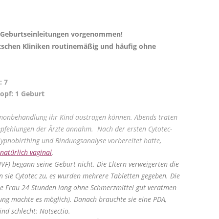
 Geburtseinleitungen vorgenommen!
utschen Kliniken routinemäßig und häufig ohne
: 7
ropf: 1 Geburt
rmonbehandlung ihr Kind austragen können. Abends traten
mpfehlungen der Ärzte annahm. Nach der ersten Cytotec-
ypnobirthing und Bindungsanalyse vorbereitet hatte,
 natürlich vaginal
.
IVF) begann seine Geburt nicht. Die Eltern verweigerten die
n sie Cytotec zu, es wurden mehrere Tabletten gegeben. Die
e Frau 24 Stunden lang ohne Schmerzmittel gut veratmen
ng machte es möglich). Danach brauchte sie eine PDA,
nd schlecht: Notsectio.