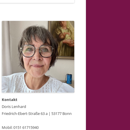
Kontakt
Doris Lenhard
Friedrich-Ebert-Straße 63 a | 53177 Bonn
Mobil: 0151 61715940