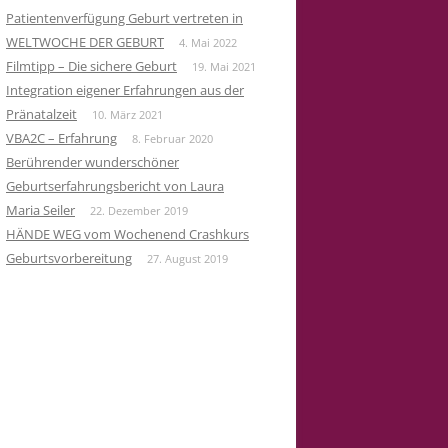
Patientenverfügung Geburt vertreten in
WELTWOCHE DER GEBURT
4. Mai 2022
Filmtipp – Die sichere Geburt
19. Mai 2021
Integration eigener Erfahrungen aus der
Pränatalzeit
10. März 2021
VBA2C – Erfahrung
8. Februar 2020
Berührender wunderschöner
Geburtserfahrungsbericht von Laura
Maria Seiler
22. Dezember 2019
HÄNDE WEG vom Wochenend Crashkurs
Geburtsvorbereitung
27. August 2019