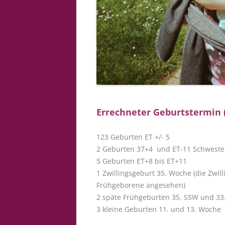
Errechneter Geburtstermin (
123 Geburten ET +/- 5
2 Geburten 37+4 und ET-11 Schwester
5 Geburten ET+8 bis ET+11
1 Zwillingsgeburt 35. Woche (die Zwi
Frühgeborene angesehen)
2 späte Frühgeburten 35. SSW und 33.
3 kleine Geburten 11. und 13. Woche