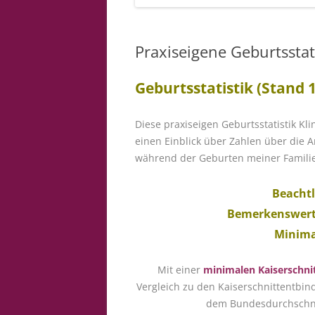
Praxiseigene Geburtsstat
Geburtsstatistik (Stand 
Diese praxiseigen Geburtsstatistik Kl
einen Einblick über Zahlen über die A
während der Geburten meiner Familie
Beachtl
Bemerkenswert 
Minima
Mit einer
minimalen Kaiserschnit
Vergleich zu den Kaiserschnittentbi
dem Bundesdurchschnit