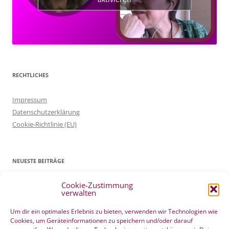
RECHTLICHES
Impressum
Datenschutzerklärung
Cookie-Richtlinie (EU)
NEUESTE BEITRÄGE
Cookie-Zustimmung
Patientenverfügung Geburt vertreten in WELTWOCHE DER GEBURT
verwalten
4. Mai 2022
Filmtipp – Die sichere Geburt
19. Mai 2021
Um dir ein optimales Erlebnis zu bieten, verwenden wir Technologien wie
Cookies, um Geräteinformationen zu speichern und/oder darauf
Integration eigener Erfahrungen aus der Pränatalzeit
10. März 2021