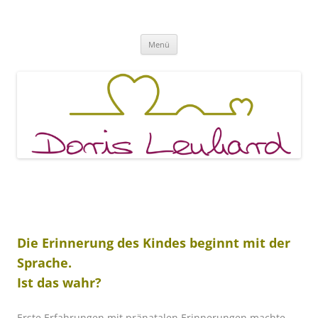
Fachpraxis Doris Lenhard
Zum
Menü
Inhalt
springen
Die Erinnerung des Kindes beginnt mit der
Sprache.
Ist das wahr?
Erste Erfahrungen mit pränatalen Erinnerungen machte