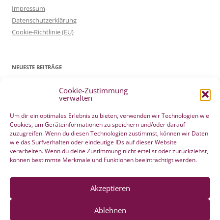
Impressum
Datenschutzerklärung
Cookie-Richtlinie (EU)
NEUESTE BEITRÄGE
Cookie-Zustimmung
Patientenverfügung Geburt vertreten in WELTWOCHE DER GEBURT
verwalten
4. Mai 2022
Filmtipp – Die sichere Geburt
19. Mai 2021
Um dir ein optimales Erlebnis zu bieten, verwenden wir Technologien wie
Cookies, um Geräteinformationen zu speichern und/oder darauf
Integration eigener Erfahrungen aus der Pränatalzeit
10. März 2021
zuzugreifen. Wenn du diesen Technologien zustimmst, können wir Daten
VBA2C – Erfahrung
8. Februar 2020
wie das Surfverhalten oder eindeutige IDs auf dieser Website
Berührender wunderschöner Geburtserfahrungsbericht von Laura
verarbeiten. Wenn du deine Zustimmung nicht erteilst oder zurückziehst,
können bestimmte Merkmale und Funktionen beeinträchtigt werden.
Maria Seiler
22. Dezember 2019
HÄNDE WEG vom Wochenend Crashkurs Geburtsvorbereitung
27. August 2019
Akzeptieren
Ablehnen