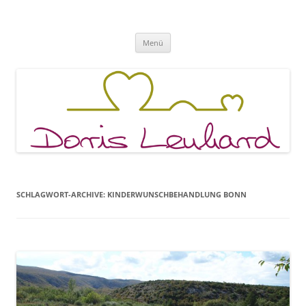
Fachpraxis Doris Lenhard
Zum
Menü
Inhalt
springen
SCHLAGWORT-ARCHIVE:
KINDERWUNSCHBEHANDLUNG BONN