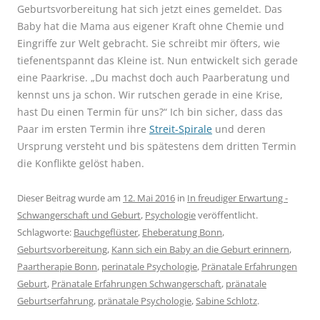
Geburtsvorbereitung hat sich jetzt eines gemeldet. Das
Baby hat die Mama aus eigener Kraft ohne Chemie und
Eingriffe zur Welt gebracht. Sie schreibt mir öfters, wie
tiefenentspannt das Kleine ist. Nun entwickelt sich gerade
eine Paarkrise. „Du machst doch auch Paarberatung und
kennst uns ja schon. Wir rutschen gerade in eine Krise,
hast Du einen Termin für uns?“ Ich bin sicher, dass das
Paar im ersten Termin ihre
Streit-Spirale
und deren
Ursprung versteht und bis spätestens dem dritten Termin
die Konflikte gelöst haben.
Dieser Beitrag wurde am
12. Mai 2016
in
In freudiger Erwartung -
Schwangerschaft und Geburt
,
Psychologie
veröffentlicht.
Schlagworte:
Bauchgeflüster
,
Eheberatung Bonn
,
Geburtsvorbereitung
,
Kann sich ein Baby an die Geburt erinnern
,
Paartherapie Bonn
,
perinatale Psychologie
,
Pränatale Erfahrungen
Geburt
,
Pränatale Erfahrungen Schwangerschaft
,
pränatale
Geburtserfahrung
,
pränatale Psychologie
,
Sabine Schlotz
.