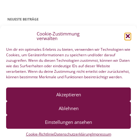
NEUESTE BEITRÄGE
Cookie-Zustimmung
Patientenverfügung Geburt vertreten in WELTWOCHE DER GEBURT
verwalten
4. Mai 2022
Filmtipp – Die sichere Geburt
19. Mai 2021
Um dir ein optimales Erlebnis zu bieten, verwenden wir Technologien wie
Cookies, um Geräteinformationen zu speichern und/oder darauf
Integration eigener Erfahrungen aus der Pränatalzeit
10. März 2021
zuzugreifen. Wenn du diesen Technologien zustimmst, können wir Daten
VBA2C – Erfahrung
8. Februar 2020
wie das Surfverhalten oder eindeutige IDs auf dieser Website
Berührender wunderschöner Geburtserfahrungsbericht von Laura
verarbeiten. Wenn du deine Zustimmung nicht erteilst oder zurückziehst,
können bestimmte Merkmale und Funktionen beeinträchtigt werden.
Maria Seiler
22. Dezember 2019
HÄNDE WEG vom Wochenend Crashkurs Geburtsvorbereitung
27. August 2019
Akzeptieren
Ablehnen
Einstellungen ansehen
Datenschutzerklärung
Mit Stolz präsentiert von WordPress
Cookie-Richtlinie
Datenschutzerklärung
Impressum