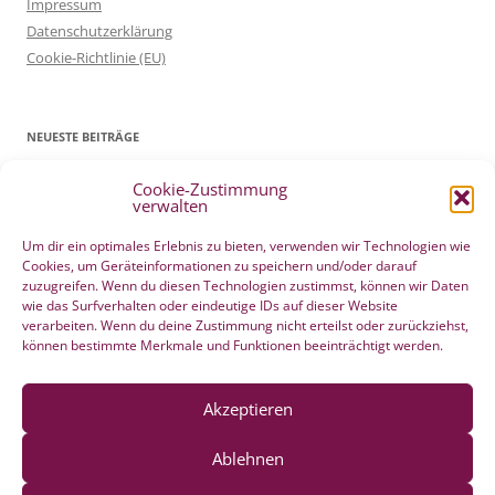
Impressum
Datenschutzerklärung
Cookie-Richtlinie (EU)
NEUESTE BEITRÄGE
Cookie-Zustimmung
Patientenverfügung Geburt vertreten in WELTWOCHE DER GEBURT
verwalten
4. Mai 2022
Filmtipp – Die sichere Geburt
19. Mai 2021
Um dir ein optimales Erlebnis zu bieten, verwenden wir Technologien wie
Cookies, um Geräteinformationen zu speichern und/oder darauf
Integration eigener Erfahrungen aus der Pränatalzeit
10. März 2021
zuzugreifen. Wenn du diesen Technologien zustimmst, können wir Daten
VBA2C – Erfahrung
8. Februar 2020
wie das Surfverhalten oder eindeutige IDs auf dieser Website
Berührender wunderschöner Geburtserfahrungsbericht von Laura
verarbeiten. Wenn du deine Zustimmung nicht erteilst oder zurückziehst,
können bestimmte Merkmale und Funktionen beeinträchtigt werden.
Maria Seiler
22. Dezember 2019
HÄNDE WEG vom Wochenend Crashkurs Geburtsvorbereitung
27. August 2019
Akzeptieren
Ablehnen