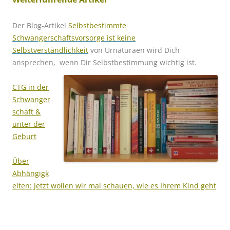
Der Blog-Artikel
Selbstbestimmte
Schwangerschaftsvorsorge ist keine
Selbstverständlichkeit
von Urnaturaen wird Dich
ansprechen, wenn Dir Selbstbestimmung wichtig ist.
CTG in der
Schwanger
schaft &
unter der
Geburt
Über
Abhängigk
eiten: Jetzt wollen wir mal schauen, wie es Ihrem Kind geht