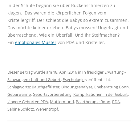
In der Schule begann sie über Rückenschmerzen zu
klagen.
Das waren die körperlichen Folgen vom
Kristellergriff. Der schiebt die Babys so extrem zusammen.
Das möchte keiner erleben. Babys müssen! Ungefragt und
überraschend. Wie ein Überfall. Und Ihr Steifmachen?
Ein
emotionales Muster
von PDA und Kristeller.
Dieser Beitrag wurde am
18. April 2016
in
In freudiger Erwartung -
Schwangerschaft und Geburt
,
Psychologie
veröffentlicht.
Schlagworte:
Bauchgeflüster
,
Bindungsanalyse
,
Eheberatung Bonn
,
Gebärwanne
,
Geburtsvorbereitung
,
Komplikationen in der Geburt
,
längere Geburten PDA
,
Muttermund
,
Paartherapie Bonn
,
PDA
,
Sabine Schlotz
,
Wehentropf
.