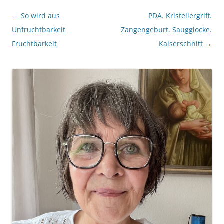
Beitragsnavigation
←
So wird aus
PDA. Kristellergriff.
Unfruchtbarkeit
Zangengeburt. Saugglocke.
Fruchtbarkeit
Kaiserschnitt
→