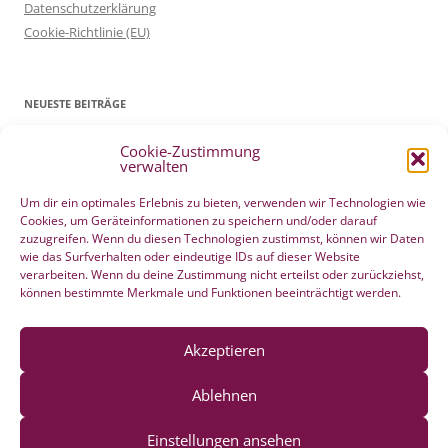
Datenschutzerklärung
Cookie-Richtlinie (EU)
NEUESTE BEITRÄGE
Cookie-Zustimmung
Patientenverfügung Geburt vertreten in WELTWOCHE DER GEBURT
verwalten
4. Mai 2022
Filmtipp – Die sichere Geburt
19. Mai 2021
Um dir ein optimales Erlebnis zu bieten, verwenden wir Technologien wie
Cookies, um Geräteinformationen zu speichern und/oder darauf
Integration eigener Erfahrungen aus der Pränatalzeit
10. März 2021
zuzugreifen. Wenn du diesen Technologien zustimmst, können wir Daten
VBA2C – Erfahrung
8. Februar 2020
wie das Surfverhalten oder eindeutige IDs auf dieser Website
Berührender wunderschöner Geburtserfahrungsbericht von Laura
verarbeiten. Wenn du deine Zustimmung nicht erteilst oder zurückziehst,
können bestimmte Merkmale und Funktionen beeinträchtigt werden.
Maria Seiler
22. Dezember 2019
HÄNDE WEG vom Wochenend Crashkurs Geburtsvorbereitung
27. August 2019
Akzeptieren
Ablehnen
Einstellungen ansehen