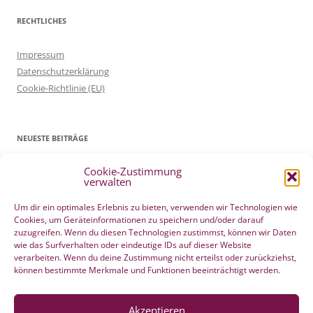
RECHTLICHES
Impressum
Datenschutzerklärung
Cookie-Richtlinie (EU)
NEUESTE BEITRÄGE
Cookie-Zustimmung
Patientenverfügung Geburt vertreten in WELTWOCHE DER GEBURT
verwalten
4. Mai 2022
Filmtipp – Die sichere Geburt
19. Mai 2021
Um dir ein optimales Erlebnis zu bieten, verwenden wir Technologien wie
Cookies, um Geräteinformationen zu speichern und/oder darauf
Integration eigener Erfahrungen aus der Pränatalzeit
10. März 2021
zuzugreifen. Wenn du diesen Technologien zustimmst, können wir Daten
VBA2C – Erfahrung
8. Februar 2020
wie das Surfverhalten oder eindeutige IDs auf dieser Website
Berührender wunderschöner Geburtserfahrungsbericht von Laura
verarbeiten. Wenn du deine Zustimmung nicht erteilst oder zurückziehst,
können bestimmte Merkmale und Funktionen beeinträchtigt werden.
Maria Seiler
22. Dezember 2019
HÄNDE WEG vom Wochenend Crashkurs Geburtsvorbereitung
27. August 2019
Akzeptieren