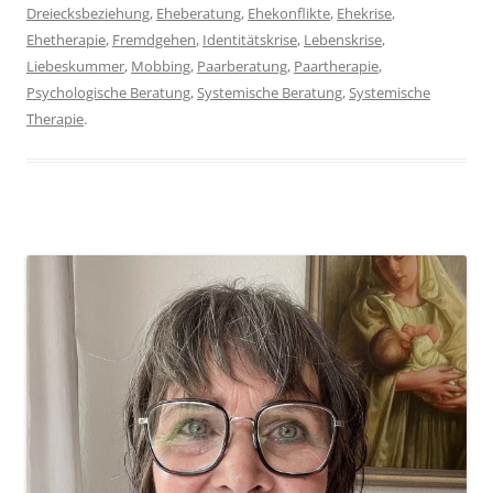
Dreiecksbeziehung
,
Eheberatung
,
Ehekonflikte
,
Ehekrise
,
Ehetherapie
,
Fremdgehen
,
Identitätskrise
,
Lebenskrise
,
Liebeskummer
,
Mobbing
,
Paarberatung
,
Paartherapie
,
Psychologische Beratung
,
Systemische Beratung
,
Systemische
Therapie
.