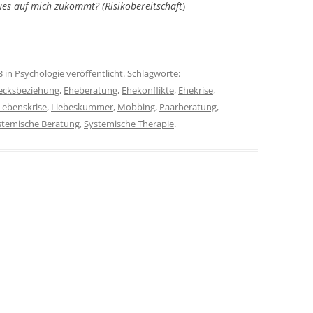
ues auf mich zukommt? (Risikobereitschaft
)
3
in
Psychologie
veröffentlicht. Schlagworte:
ecksbeziehung
,
Eheberatung
,
Ehekonflikte
,
Ehekrise
,
Lebenskrise
,
Liebeskummer
,
Mobbing
,
Paarberatung
,
stemische Beratung
,
Systemische Therapie
.