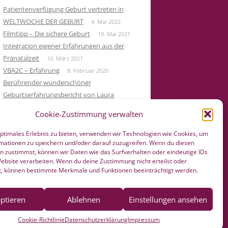
Patientenverfügung Geburt vertreten in
WELTWOCHE DER GEBURT
4. Mai 2022
Filmtipp – Die sichere Geburt
19. Mai 2021
Integration eigener Erfahrungen aus der
Pränatalzeit
10. März 2021
VBA2C – Erfahrung
8. Februar 2020
Berührender wunderschöner
Geburtserfahrungsbericht von Laura
Maria Seiler
22. Dezember 2019
Cookie-Zustimmung verwalten
HÄNDE WEG vom Wochenend Crashkurs
Geburtsvorbereitung
27. August 2019
optimales Erlebnis zu bieten, verwenden wir Technologien wie Cookies, um
mationen zu speichern und/oder darauf zuzugreifen. Wenn du diesen
n zustimmst, können wir Daten wie das Surfverhalten oder eindeutige IDs
Website verarbeiten. Wenn du deine Zustimmung nicht erteilst oder
t, können bestimmte Merkmale und Funktionen beeinträchtigt werden.
ptieren
Ablehnen
Einstellungen ansehen
Cookie-Richtlinie
Datenschutzerklärung
Impressum