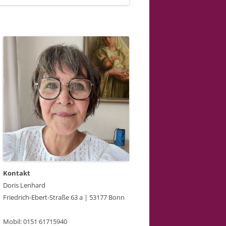
Kontakt
Doris Lenhard
Friedrich-Ebert-Straße 63 a | 53177 Bonn
Mobil: 0151 61715940