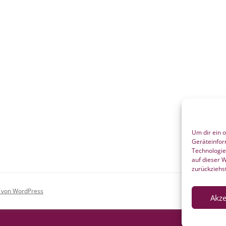
Um dir ein 
Geräteinfor
Technologie
auf dieser 
zurückziehs
rt von WordPress
Akze