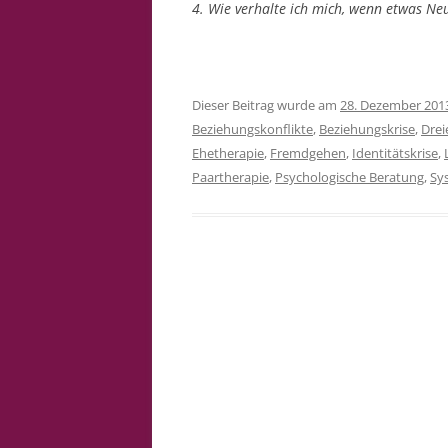
4. Wie verhalte ich mich, wenn etwas Ne
Dieser Beitrag wurde am
28. Dezember 201
Beziehungskonflikte
,
Beziehungskrise
,
Drei
Ehetherapie
,
Fremdgehen
,
Identitätskrise
,
Paartherapie
,
Psychologische Beratung
,
Sy