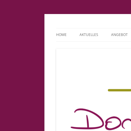
Fachpraxis Doris L
HOME
AKTUELLES
ANGEBOT
IMPRESSUM
KINDERWU
DATENSCHUTZERKLÄRUNG
BINDUNGS
COOKIE-RICHTLINIE (EU)
PATIENTE
VORSORGE
GEBURT
BABYSPRE