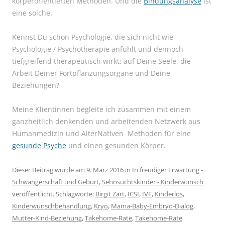
körperorientierten Methoden. Und die
Bindungsanalyse
ist
eine solche.
Kennst Du schon Psychologie, die sich nicht wie
Psychologie / Psychotherapie anfühlt und dennoch
tiefgreifend therapeutisch wirkt: auf Deine Seele, die
Arbeit Deiner Fortpflanzungsorgane und Deine
Beziehungen?
Meine Klientinnen begleite ich zusammen mit einem
ganzheitlich denkenden und arbeitenden Netzwerk aus
Humanmedizin und AlterNativen Methoden für eine
gesunde Psyche
und einen gesunden Körper.
Dieser Beitrag wurde am
9. März 2016
in
In freudiger Erwartung -
Schwangerschaft und Geburt
,
Sehnsuchtskinder - Kinderwunsch
veröffentlicht. Schlagworte:
Birgit Zart
,
ICSI
,
IVF
,
Kinderlos
,
Kinderwunschbehandlung
,
Kryo
,
Mama-Baby-Embryo-Dialog
,
Mutter-Kind-Beziehung
,
Takehome-Rate
,
Takehome-Rate