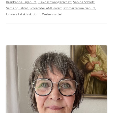
Krankenhausgeburt
,
Risikoschwangerschaft
,
Sabine Schlott
,
Samenqualität
,
Schlechter AMH-Wert
,
schmerzarme Geburt
,
Universitätsklinik Bonn
,
Wehenmittel
.