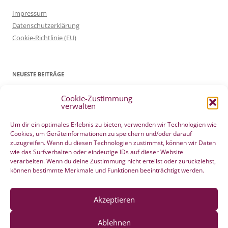
Impressum
Datenschutzerklärung
Cookie-Richtlinie (EU)
NEUESTE BEITRÄGE
Cookie-Zustimmung
Patientenverfügung Geburt vertreten in WELTWOCHE DER GEBURT
verwalten
4. Mai 2022
Filmtipp – Die sichere Geburt
19. Mai 2021
Um dir ein optimales Erlebnis zu bieten, verwenden wir Technologien wie
Cookies, um Geräteinformationen zu speichern und/oder darauf
Integration eigener Erfahrungen aus der Pränatalzeit
10. März 2021
zuzugreifen. Wenn du diesen Technologien zustimmst, können wir Daten
VBA2C – Erfahrung
8. Februar 2020
wie das Surfverhalten oder eindeutige IDs auf dieser Website
Berührender wunderschöner Geburtserfahrungsbericht von Laura
verarbeiten. Wenn du deine Zustimmung nicht erteilst oder zurückziehst,
können bestimmte Merkmale und Funktionen beeinträchtigt werden.
Maria Seiler
22. Dezember 2019
HÄNDE WEG vom Wochenend Crashkurs Geburtsvorbereitung
27. August 2019
Akzeptieren
Ablehnen