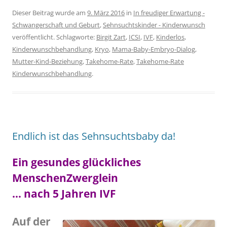
Dieser Beitrag wurde am
9. März 2016
in
In freudiger Erwartung -
Schwangerschaft und Geburt
,
Sehnsuchtskinder - Kinderwunsch
veröffentlicht. Schlagworte:
Birgit Zart
,
ICSI
,
IVF
,
Kinderlos
,
Kinderwunschbehandlung
,
Kryo
,
Mama-Baby-Embryo-Dialog
,
Mutter-Kind-Beziehung
,
Takehome-Rate
,
Takehome-Rate
Kinderwunschbehandlung
.
Endlich ist das Sehnsuchtsbaby da!
Ein gesundes glückliches
MenschenZwerglein
… nach 5 Jahren IVF
Auf der