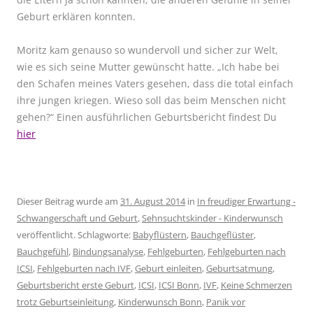
Geburt erklären konnten.
Moritz kam genauso so wundervoll und sicher zur Welt,
wie es sich seine Mutter gewünscht hatte. „Ich habe bei
den Schafen meines Vaters gesehen, dass die total einfach
ihre jungen kriegen. Wieso soll das beim Menschen nicht
gehen?“ Einen ausführlichen Geburtsbericht
findest Du
hier
Dieser Beitrag wurde am
31. August 2014
in
In freudiger Erwartung -
Schwangerschaft und Geburt
,
Sehnsuchtskinder - Kinderwunsch
veröffentlicht. Schlagworte:
Babyflüstern
,
Bauchgeflüster
,
Bauchgefühl
,
Bindungsanalyse
,
Fehlgeburten
,
Fehlgeburten nach
ICSI
,
Fehlgeburten nach IVF
,
Geburt einleiten
,
Geburtsatmung
,
Geburtsbericht erste Geburt
,
ICSI
,
ICSI Bonn
,
IVF
,
Keine Schmerzen
trotz Geburtseinleitung
,
Kinderwunsch Bonn
,
Panik vor