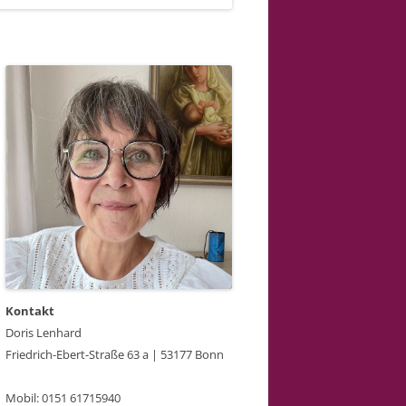
Kontakt
Doris Lenhard
Friedrich-Ebert-Straße 63 a | 53177 Bonn
Mobil: 0151 61715940