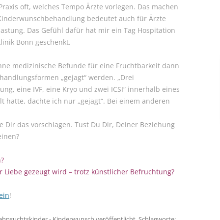
 Praxis oft, welches Tempo Ärzte vorlegen. Das machen
e Kinderwunschbehandlung bedeutet auch für Ärzte
lastung. Das Gefühl dafür hat mir ein Tag Hospitation
linik Bonn geschenkt.
ohne medizinische Befunde für eine Fruchtbarkeit dann
Behandlungsformen „gejagt“ werden. „Drei
g, eine IVF, eine Kryo und zwei ICSI“ innerhalb eines
hlt hatte, dachte ich nur „gejagt“. Bei einem anderen
ie Dir das vorschlagen. Tust Du Dir, Deiner Beziehung
einen?
n?
r Liebe gezeugt wird – trotz künstlicher Befruchtung?
ein
!
ehnsuchtskinder - Kinderwunsch
veröffentlicht. Schlagworte: