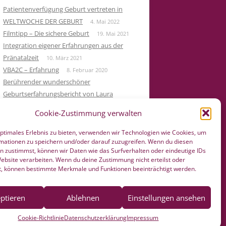
Patientenverfügung Geburt vertreten in
WELTWOCHE DER GEBURT
4. Mai 2022
Filmtipp – Die sichere Geburt
19. Mai 2021
Integration eigener Erfahrungen aus der
Pränatalzeit
10. März 2021
VBA2C – Erfahrung
8. Februar 2020
Berührender wunderschöner
Geburtserfahrungsbericht von Laura
Maria Seiler
22. Dezember 2019
Cookie-Zustimmung verwalten
HÄNDE WEG vom Wochenend Crashkurs
Geburtsvorbereitung
27. August 2019
optimales Erlebnis zu bieten, verwenden wir Technologien wie Cookies, um
mationen zu speichern und/oder darauf zuzugreifen. Wenn du diesen
n zustimmst, können wir Daten wie das Surfverhalten oder eindeutige IDs
Website verarbeiten. Wenn du deine Zustimmung nicht erteilst oder
t, können bestimmte Merkmale und Funktionen beeinträchtigt werden.
ptieren
Ablehnen
Einstellungen ansehen
Cookie-Richtlinie
Datenschutzerklärung
Impressum