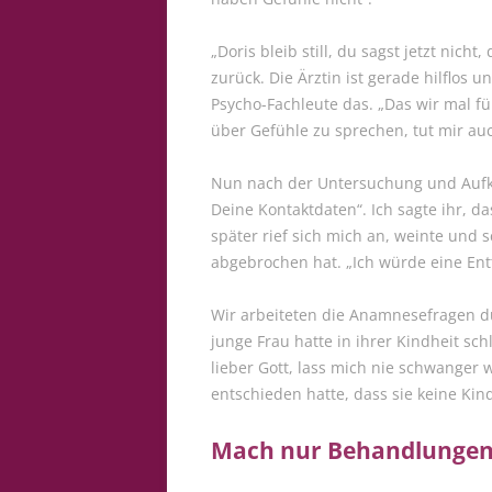
„Doris bleib still, du sagst jetzt nich
zurück. Die Ärztin ist gerade hilflos
Psycho-Fachleute das. „Das wir mal 
über Gefühle zu sprechen, tut mir auc
Nun nach der Untersuchung und Aufklä
Deine Kontaktdaten“. Ich sagte ihr, d
später rief sich mich an, weinte und
abgebrochen hat. „Ich würde eine Ent
Wir arbeiteten die Anamnesefragen du
junge Frau hatte in ihrer Kindheit sc
lieber Gott, lass mich nie schwanger w
entschieden hatte, dass sie keine Ki
Mach nur Behandlungen,