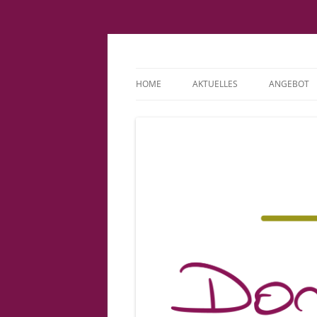
Fachpraxis Doris L
HOME
AKTUELLES
ANGEBOT
IMPRESSUM
KINDERWU
DATENSCHUTZERKLÄRUNG
BINDUNGS
COOKIE-RICHTLINIE (EU)
PATIENTE
VORSORGE
GEBURT
BABYSPRE