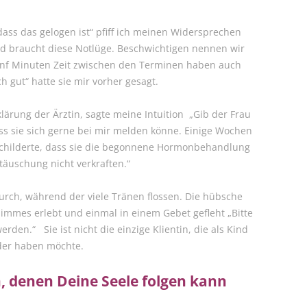
t, dass das gelogen ist“ pfiff ich meinen Widersprechen
 und braucht diese Notlüge. Beschwichtigen nennen wir
fünf Minuten Zeit zwischen den Terminen haben auch
h gut“ hatte sie mir vorher gesagt.
rung der Ärztin, sagte meine Intuition „Gib der Frau
ass sie sich gerne bei mir melden könne. Einige Wochen
 schilderte, dass sie die begonnene Hormonbehandlung
täuschung nicht verkraften.“
rch, während der viele Tränen flossen. Die hübsche
hlimmes erlebt und einmal in einem Gebet gefleht „Bitte
erden.“ Sie ist nicht die einzige Klientin, die als Kind
nder haben möchte.
 denen Deine Seele folgen kann