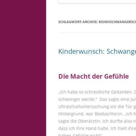
SCHLAGWORT-ARCHIVE:
RISIKOSCHWANGERSCH
Kinderwunsch: Schwange
Die Macht der Gefühle
„Ich habe so schreckliche Gedanken. 
schwanger werde.“ Das sagte eine jun
Ultraschalluntersuchung vor die Tür 
Hintergrund, war Beobachterin. „Ich 
sagte die Oberärztin. Ich durfte also 
dass ich ihre Hand halte. Ich hielt ih
haben Gefühle nicht“.