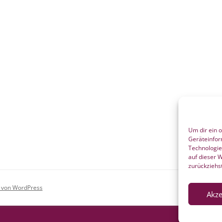
Um dir ein 
Geräteinfor
Technologie
auf dieser 
zurückziehs
rt von WordPress
Akze