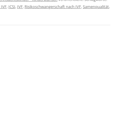
 IVF
,
ICSI
,
IVF
,
Risikoschwangerschaft nach IVF
,
Samenqualität
,