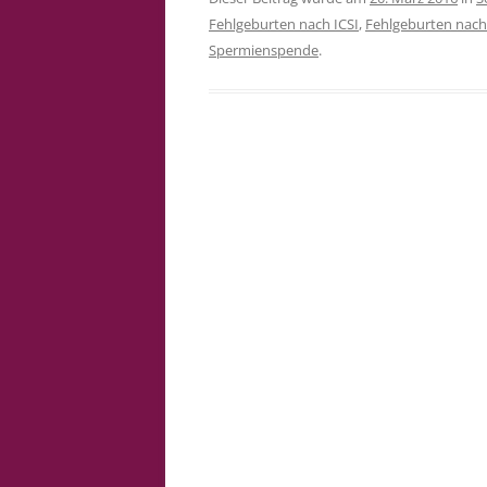
Fehlgeburten nach ICSI
,
Fehlgeburten nach
Spermienspende
.