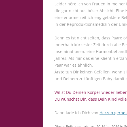
Leider höre ich von Frauen in meiner
die gar nicht aus böser Absicht. Ein
eine enorme zeitlich eng getaktete Be
in der Reproduktionsmedizin der Unik
Denn es ist nicht selten, dass Paare 
innerhalb kürzester Zeit durch alle 
Inseminationen, eine Hormonbehandlun
Jahres. Als mir das eine Klientin erzä
Paar war es ähnlich.
Ärzte tun Dir keinen Gefallen, wenn s
und Deinem zukünftigen Baby damit 
Willst Du Deinen Körper wieder liebe
Du wünschst Dir, dass Dein Kind volle
Dann lade ich Dich von
Herzen gerne 
Dieser Beitrag wurde am
20. März 2016
in
S