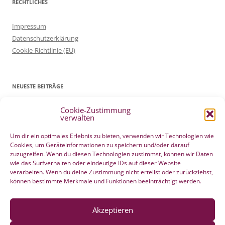
RECHTLICHES
Impressum
Datenschutzerklärung
Cookie-Richtlinie (EU)
NEUESTE BEITRÄGE
Cookie-Zustimmung
Patientenverfügung Geburt vertreten in WELTWOCHE DER GEBURT
verwalten
4. Mai 2022
Filmtipp – Die sichere Geburt
19. Mai 2021
Um dir ein optimales Erlebnis zu bieten, verwenden wir Technologien wie
Cookies, um Geräteinformationen zu speichern und/oder darauf
Integration eigener Erfahrungen aus der Pränatalzeit
10. März 2021
zuzugreifen. Wenn du diesen Technologien zustimmst, können wir Daten
VBA2C – Erfahrung
8. Februar 2020
wie das Surfverhalten oder eindeutige IDs auf dieser Website
Berührender wunderschöner Geburtserfahrungsbericht von Laura
verarbeiten. Wenn du deine Zustimmung nicht erteilst oder zurückziehst,
können bestimmte Merkmale und Funktionen beeinträchtigt werden.
Maria Seiler
22. Dezember 2019
HÄNDE WEG vom Wochenend Crashkurs Geburtsvorbereitung
27. August 2019
Akzeptieren