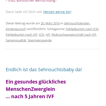
– trotz künstlicher Befruchtung?
Dann lade ich Dich von
Herzen gerne ein
!
Dieser Beitrag wurde am
20. März 2016
in
Sehnsuchtskinder -
Kinderwunsch
veröffentlicht. Schlagworte:
Fehlgeburten nach ICSI
,
Fehlgeburten nach IVF
,
ICSI
,
IVF
,
Risikoschwangerschaft nach IVF
,
Samenqualität
,
Spermienspende
.
Endlich ist das Sehnsuchtsbaby da!
Ein gesundes glückliches
MenschenZwerglein
… nach 5 Jahren IVF