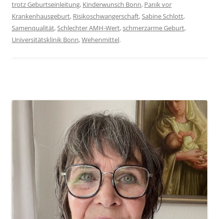
trotz Geburtseinleitung
,
Kinderwunsch Bonn
,
Panik vor
Krankenhausgeburt
,
Risikoschwangerschaft
,
Sabine Schlott
,
Samenqualität
,
Schlechter AMH-Wert
,
schmerzarme Geburt
,
Universitätsklinik Bonn
,
Wehenmittel
.