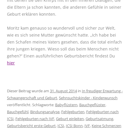
mit denen sie den Knirps mit in den inneren Dialogen, die
die Eltern ja schon kannten, die anderen Gefühle in seiner
Geburt erklären konnten.
Moritz kam genauso so wundervoll und sicher zur Welt,
wie es sich seine Mutter gewünscht hatte. „Ich habe bei
den Schafen meines Vaters gesehen, dass die total einfach
ihre jungen kriegen. Wieso soll das beim Menschen nicht
gehen?“ Einen ausführlichen Geburtsbericht
findest Du
hier
Dieser Beitrag wurde am
31. August 2014
in
In freudiger Erwartung -
Schwangerschaft und Geburt
,
Sehnsuchtskinder - Kinderwunsch
veröffentlicht. Schlagworte:
Babyflüstern
,
Bauchgeflüster
,
Bauchgefühl
,
Bindungsanalyse
,
Fehlgeburten
,
Fehlgeburten nach
ICSI
,
Fehlgeburten nach IVF
,
Geburt einleiten
,
Geburtsatmung
,
Geburtsbericht erste Geburt
,
ICSI
,
ICSI Bonn
,
IVF
,
Keine Schmerzen