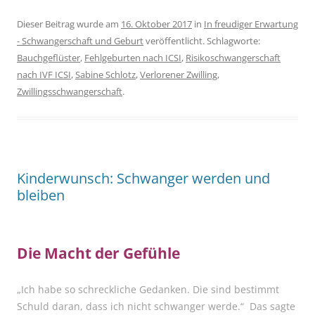
Dieser Beitrag wurde am
16. Oktober 2017
in
In freudiger Erwartung
- Schwangerschaft und Geburt
veröffentlicht. Schlagworte:
Bauchgeflüster
,
Fehlgeburten nach ICSI
,
Risikoschwangerschaft
nach IVF ICSI
,
Sabine Schlotz
,
Verlorener Zwilling
,
Zwillingsschwangerschaft
.
Kinderwunsch: Schwanger werden und
bleiben
Die Macht der Gefühle
„Ich habe so schreckliche Gedanken. Die sind bestimmt
Schuld daran, dass ich nicht schwanger werde.“ Das sagte