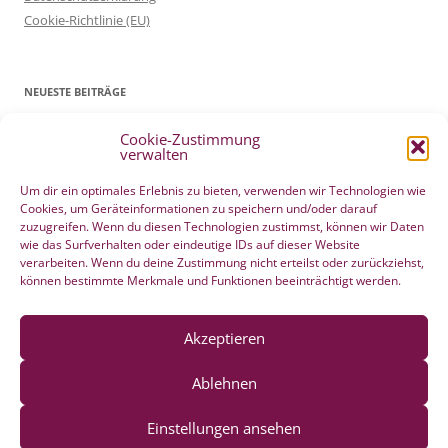
Cookie-Richtlinie (EU)
NEUESTE BEITRÄGE
Cookie-Zustimmung
Patientenverfügung Geburt vertreten in WELTWOCHE DER GEBURT
verwalten
4. Mai 2022
Filmtipp – Die sichere Geburt
19. Mai 2021
Um dir ein optimales Erlebnis zu bieten, verwenden wir Technologien wie
Cookies, um Geräteinformationen zu speichern und/oder darauf
Integration eigener Erfahrungen aus der Pränatalzeit
10. März 2021
zuzugreifen. Wenn du diesen Technologien zustimmst, können wir Daten
VBA2C – Erfahrung
8. Februar 2020
wie das Surfverhalten oder eindeutige IDs auf dieser Website
Berührender wunderschöner Geburtserfahrungsbericht von Laura
verarbeiten. Wenn du deine Zustimmung nicht erteilst oder zurückziehst,
können bestimmte Merkmale und Funktionen beeinträchtigt werden.
Maria Seiler
22. Dezember 2019
HÄNDE WEG vom Wochenend Crashkurs Geburtsvorbereitung
27. August 2019
Akzeptieren
Ablehnen
Einstellungen ansehen