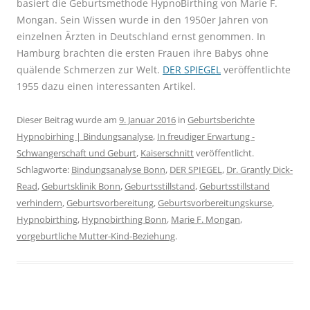
basiert die Geburtsmethode HypnoBirthing von Marie F.
Mongan. Sein Wissen wurde in den 1950er Jahren von
einzelnen Ärzten in Deutschland ernst genommen. In
Hamburg brachten die ersten Frauen ihre Babys ohne
quälende Schmerzen zur Welt.
DER SPIEGEL
veröffentlichte
1955 dazu einen interessanten Artikel.
Dieser Beitrag wurde am
9. Januar 2016
in
Geburtsberichte
Hypnobirhing | Bindungsanalyse
,
In freudiger Erwartung -
Schwangerschaft und Geburt
,
Kaiserschnitt
veröffentlicht.
Schlagworte:
Bindungsanalyse Bonn
,
DER SPIEGEL
,
Dr. Grantly Dick-
Read
,
Geburtsklinik Bonn
,
Geburtsstillstand
,
Geburtsstillstand
verhindern
,
Geburtsvorbereitung
,
Geburtsvorbereitungskurse
,
Hypnobirthing
,
Hypnobirthing Bonn
,
Marie F. Mongan
,
vorgeburtliche Mutter-Kind-Beziehung
.