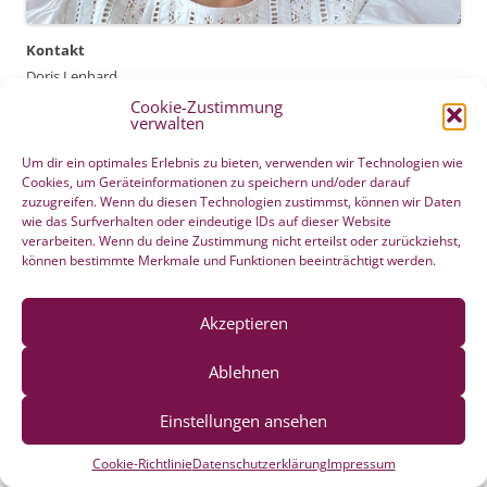
Kontakt
Doris Lenhard
Friedrich-Ebert-Straße 63 a | 53177 Bonn
Cookie-Zustimmung
verwalten
Mobil: 0151 61715940
Um dir ein optimales Erlebnis zu bieten, verwenden wir Technologien wie
Cookies, um Geräteinformationen zu speichern und/oder darauf
zuzugreifen. Wenn du diesen Technologien zustimmst, können wir Daten
Email:
wie das Surfverhalten oder eindeutige IDs auf dieser Website
info@fachpraxis-doris-lenhard.de
verarbeiten. Wenn du deine Zustimmung nicht erteilst oder zurückziehst,
können bestimmte Merkmale und Funktionen beeinträchtigt werden.
Instagram
Akzeptieren
Podcasts / Online-Kongress
Ablehnen
Klicke auf die Fotos. Ich wünsche Dir gute Erfahrungen
bei Lauschen
Einstellungen ansehen
Cookie-Richtlinie
Datenschutzerklärung
Impressum