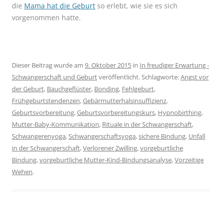
die
Mama hat die Geburt
so erlebt, wie sie es sich
vorgenommen hatte.
Dieser Beitrag wurde am
9. Oktober 2015
in
In freudiger Erwartung -
Schwangerschaft und Geburt
veröffentlicht. Schlagworte:
Angst vor
der Geburt
,
Bauchgeflüster
,
Bonding
,
Fehlgeburt
,
Frühgeburtstendenzen
,
Gebärmutterhalsinsuffizienz
,
Geburtsvorbereitung
,
Geburtsvorbereitungskurs
,
Hypnobirthing
,
Mutter-Baby-Kommunikation
,
Rituale in der Schwangerschaft
,
Schwangerenyoga
,
Schwangerschaftsyoga
,
sichere Bindung
,
Unfall
in der Schwangerschaft
,
Verlorener Zwilling
,
vorgeburtliche
Bindung
,
vorgeburtliche Mutter-Kind-Bindungsanalyse
,
Vorzeitige
Wehen
.