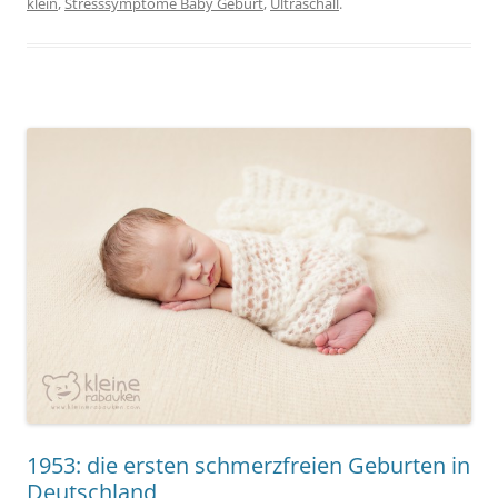
klein
,
Stresssymptome Baby Geburt
,
Ultraschall
.
1953: die ersten schmerzfreien Geburten in
Deutschland