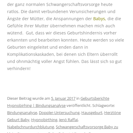
der ganz normalen Schwangerschaftsvorsorge heute
ratlos. Die damit verbundenen Verunsicherungen und
Ängste der Mütter, die Anspannungen der
Babys,
die die
Gefühle ihrer Mutter übernehmen machen mich auch
wütend. Gut, dass wir dieses Geburtshindernis vorher
erkannten und bearbeiten konnten. Heute werden so viele
Geburten eingeleitet und enden dann in
Komplikationskaskaden, bei denen sich Eltern überrollt
und ohnmächtig voller Angst fühlen. Das lässt sich so gut
verhindern!
Dieser Beitrag wurde am
5. Januar 2017
in
Geburtsberichte
Hypnobirhing | Bindungsanalyse
veröffentlicht. Schlagworte:
Bindungsanalyse
,
Doppler-Untersuchung
,
Hausgeburt
,
Herztöne
Geburt Baby
,
Hypnobirthing
,
Jenö Raffai
,
Nabelschnurdurchblutung
,
Schwangerschaftsvorsorge Baby zu