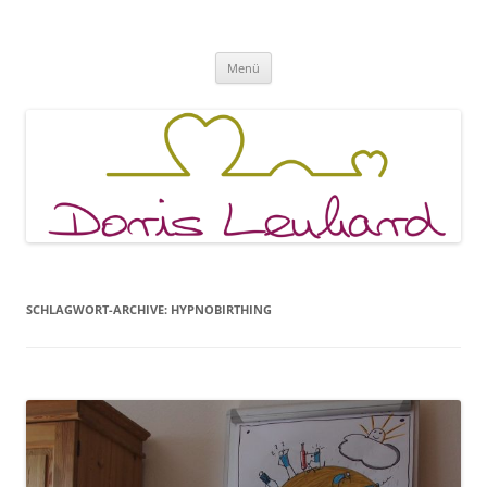
Fachpraxis Doris Lenhard
Zum
Menü
Inhalt
springen
SCHLAGWORT-ARCHIVE:
HYPNOBIRTHING