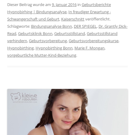
Dieser Beitrag wurde am
9. Januar 2016
in
Geburtsberichte
Hypnobirhing | Bindungsanalyse
,
In freudiger Erwartung -
Schwangerschaft und Geburt
,
Kaiserschnitt
veröffentlicht.
Schlagworte:
Bindungsanalyse Bonn
,
DER SPIEGEL
,
Dr. Grantly Dick-
Read
,
Geburtsklinik Bonn
,
Geburtsstillstand
,
Geburtsstillstand
verhindern
,
Geburtsvorbereitung
,
Geburtsvorbereitungskurse
,
Hypnobirthing
,
Hypnobirthing Bonn
,
Marie F. Mongan
,
vorgeburtliche Mutter-Kind-Beziehung
.