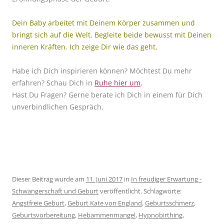
Dein Baby arbeitet mit Deinem Körper zusammen und
bringt sich auf die Welt. Begleite beide bewusst mit Deinen
inneren Kräften. Ich zeige Dir wie das geht.
Habe ich Dich inspirieren können? Möchtest Du mehr
erfahren? Schau Dich in
Ruhe hier um
.
Hast Du Fragen? Gerne berate ich Dich in einem für Dich
unverbindlichen Gespräch.
Dieser Beitrag wurde am
11. Juni 2017
in
In freudiger Erwartung -
Schwangerschaft und Geburt
veröffentlicht. Schlagworte:
Angstfreie Geburt
,
Geburt Kate von England
,
Geburtsschmerz
,
Geburtsvorbereitung
,
Hebammenmangel
,
Hypnobirthing
,