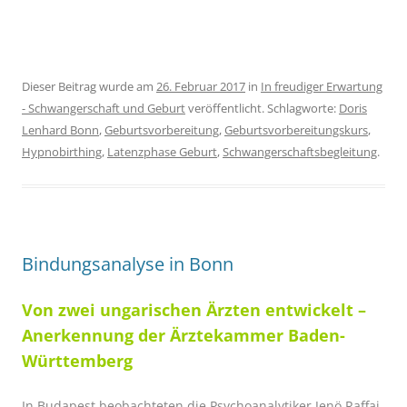
Dieser Beitrag wurde am
26. Februar 2017
in
In freudiger Erwartung
- Schwangerschaft und Geburt
veröffentlicht. Schlagworte:
Doris
Lenhard Bonn
,
Geburtsvorbereitung
,
Geburtsvorbereitungskurs
,
Hypnobirthing
,
Latenzphase Geburt
,
Schwangerschaftsbegleitung
.
Bindungsanalyse in Bonn
Von zwei ungarischen Ärzten entwickelt –
Anerkennung der Ärztekammer Baden-
Württemberg
In Budapest beobachteten die Psychoanalytiker Jenö Raffai