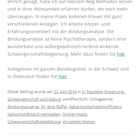
ehrlich gesagt, habe ich auf meinem Weg Methoden lernen
und in ihrer Wirksamkeit erfahren dürfen, die mich mehr
überzeugen. In meine Praxis kommen Frauen mit ganz
verschiedenen Anliegen. Ich arbeite Körper- und
Erfahrungsorientiert mit der Bindungsanalyse. Die
Bindungsanalyse ist keine Psychotherapie, sondern eine
wunderbare und außergewöhnlich heilend wirkende
Schwangerschaftsbegleitung. Mehr dazu finden Sie
hier
KollegInnen im ganzen Bundesgebiet, in der Schweiz und
in Österreich finden Sie
hier
Dieser Beitrag wurde am
22. Juni 2016
in
In freudiger Erwartung -
Schwangerschaft und Geburt
veröffentlicht. Schlagworte:
Bindungsanalyse
,
Dr. Jenö Raffai
,
Gebärmutterhalsinsuffizienz
,
Geburtsstillstand vermeiden
,
György Hidas
,
Schwangerschaftsbegleitung
,
Vorzeitige Wehen
.