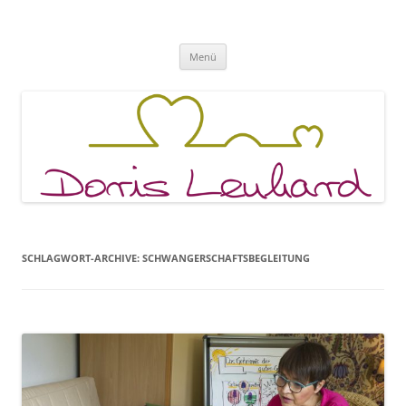
Fachpraxis Doris Lenhard
Zum
Menü
Inhalt
springen
SCHLAGWORT-ARCHIVE:
SCHWANGERSCHAFTSBEGLEITUNG