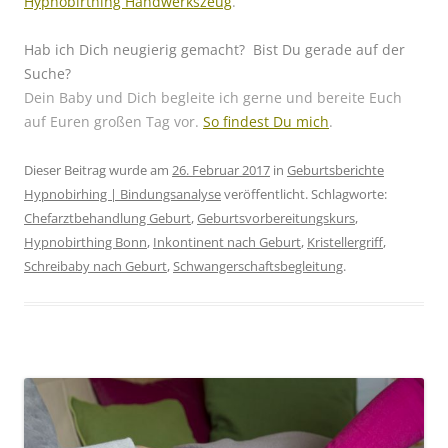
Hypnobirthing Handwerkszeug
.
Hab ich Dich neugierig gemacht?
Bist Du gerade auf der
Suche?
Dein Baby und Dich begleite ich gerne und bereite Euch
auf Euren großen Tag vor.
So findest Du mich
.
Dieser Beitrag wurde am
26. Februar 2017
in
Geburtsberichte
Hypnobirhing | Bindungsanalyse
veröffentlicht. Schlagworte:
Chefarztbehandlung Geburt
,
Geburtsvorbereitungskurs
,
Hypnobirthing Bonn
,
Inkontinent nach Geburt
,
Kristellergriff
,
Schreibaby nach Geburt
,
Schwangerschaftsbegleitung
.