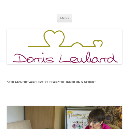
Fachpraxis Doris Lenhard
Zum
Menü
Inhalt
springen
SCHLAGWORT-ARCHIVE:
CHEFARZTBEHANDLUNG GEBURT