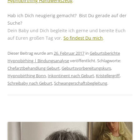
Hypnobirthing Handwerkszeug
.
Hab ich Dich neugierig gemacht?
Bist Du gerade auf der
Suche?
Dein Baby und Dich begleite ich gerne und bereite Euch
auf Euren großen Tag vor.
So findest Du mich
.
Dieser Beitrag wurde am
26. Februar 2017
in
Geburtsberichte
Hypnobirhing | Bindungsanalyse
veröffentlicht. Schlagworte:
Chefarztbehandlung Geburt
,
Geburtsvorbereitungskurs
,
Hypnobirthing Bonn
,
Inkontinent nach Geburt
,
Kristellergriff
,
Schreibaby nach Geburt
,
Schwangerschaftsbegleitung
.