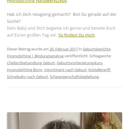
Hypnobirthing Handwerkszeug
.
Hab ich Dich neugierig gemacht?
Bist Du gerade auf der
Suche?
Dein Baby und Dich begleite ich gerne und bereite Euch
auf Euren großen Tag vor.
So findest Du mich
.
Dieser Beitrag wurde am
26. Februar 2017
in
Geburtsberichte
Hypnobirhing | Bindungsanalyse
veröffentlicht. Schlagworte:
Chefarztbehandlung Geburt
,
Geburtsvorbereitungskurs
,
Hypnobirthing Bonn
,
Inkontinent nach Geburt
,
Kristellergriff
,
Schreibaby nach Geburt
,
Schwangerschaftsbegleitung
.