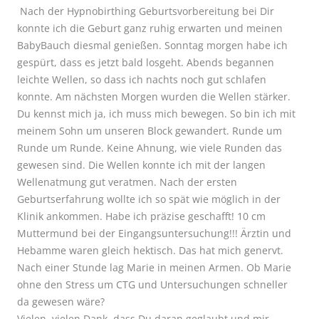
Nach der Hypnobirthing Geburtsvorbereitung bei Dir
konnte ich die Geburt ganz ruhig erwarten und meinen
BabyBauch diesmal genießen. Sonntag morgen habe ich
gespürt, dass es jetzt bald losgeht. Abends begannen
leichte Wellen, so dass ich nachts noch gut schlafen
konnte. Am nächsten Morgen wurden die Wellen stärker.
Du kennst mich ja, ich muss mich bewegen. So bin ich mit
meinem Sohn um unseren Block gewandert. Runde um
Runde um Runde. Keine Ahnung, wie viele Runden das
gewesen sind. Die Wellen konnte ich mit der langen
Wellenatmung gut veratmen. Nach der ersten
Geburtserfahrung wollte ich so spät wie möglich in der
Klinik ankommen. Habe ich präzise geschafft! 10 cm
Muttermund bei der Eingangsuntersuchung!!! Ärztin und
Hebamme waren gleich hektisch. Das hat mich genervt.
Nach einer Stunde lag Marie in meinen Armen. Ob Marie
ohne den Stress um CTG und Untersuchungen schneller
da gewesen wäre?
Vielen, vielen Dank, dass Du daran geglaubt und mir