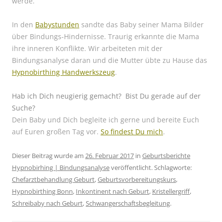
werde.“
In den
Babystunden
sandte das Baby seiner Mama Bilder
über Bindungs-Hindernisse. Traurig erkannte die Mama
ihre inneren Konflikte. Wir arbeiteten mit der
Bindungsanalyse daran und die Mutter übte zu Hause das
Hypnobirthing Handwerkszeug
.
Hab ich Dich neugierig gemacht?
Bist Du gerade auf der
Suche?
Dein Baby und Dich begleite ich gerne und bereite Euch
auf Euren großen Tag vor.
So findest Du mich
.
Dieser Beitrag wurde am
26. Februar 2017
in
Geburtsberichte
Hypnobirhing | Bindungsanalyse
veröffentlicht. Schlagworte:
Chefarztbehandlung Geburt
,
Geburtsvorbereitungskurs
,
Hypnobirthing Bonn
,
Inkontinent nach Geburt
,
Kristellergriff
,
Schreibaby nach Geburt
,
Schwangerschaftsbegleitung
.