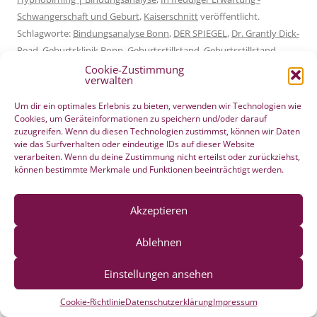
Schwangerschaft und Geburt
,
Kaiserschnitt
veröffentlicht.
Schlagworte:
Bindungsanalyse Bonn
,
DER SPIEGEL
,
Dr. Grantly Dick-
Read
,
Geburtsklinik Bonn
,
Geburtsstillstand
,
Geburtsstillstand
verhindern
,
Geburtsvorbereitung
,
Geburtsvorbereitungskurse
,
Cookie-Zustimmung
verwalten
Hypnobirthing
,
Hypnobirthing Bonn
,
Marie F. Mongan
,
vorgeburtliche Mutter-Kind-Beziehung
.
Um dir ein optimales Erlebnis zu bieten, verwenden wir Technologien wie
Cookies, um Geräteinformationen zu speichern und/oder darauf
zuzugreifen. Wenn du diesen Technologien zustimmst, können wir Daten
wie das Surfverhalten oder eindeutige IDs auf dieser Website
verarbeiten. Wenn du deine Zustimmung nicht erteilst oder zurückziehst,
können bestimmte Merkmale und Funktionen beeinträchtigt werden.
Akzeptieren
Ablehnen
Einstellungen ansehen
Cookie-Richtlinie
Datenschutzerklärung
Impressum