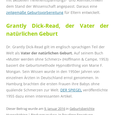
mit aktuellen Tiefenentspannungs- und Atemtechniken
dem Stand der Wissenschaft angepasst. Daraus eine
zeitgemäße Geburtsvorbereitung
für Eltern entwickelt.
Grantly Dick-Read, der Vater der
natürlichen Geburt
Dr. Grantly Dick-Read gilt im englisch sprachigen Teil der
Welt als
Vater der natürlichen Geburt.
Auf seinem Buch
«Mutter werden ohne Schmerz» (Hoffmann & Campe, 1953)
basiert die Geburtsmethode HypnoBirthing von Marie F.
Mongan. Sein Wissen wurde in den 1950er Jahren von
einzelnen Ärzten in Deutschland ernst genommen. In
Hamburg brachten die ersten Frauen ihre Babys ohne
quälende Schmerzen zur Welt.
DER SPIEGEL
veröffentlichte
1955 dazu einen interessanten Artikel.
Dieser Beitrag wurde am
9. Januar 2016
in
Geburtsberichte
Hypnobirhing | Bindungsanalyse
,
In freudiger Erwartung -