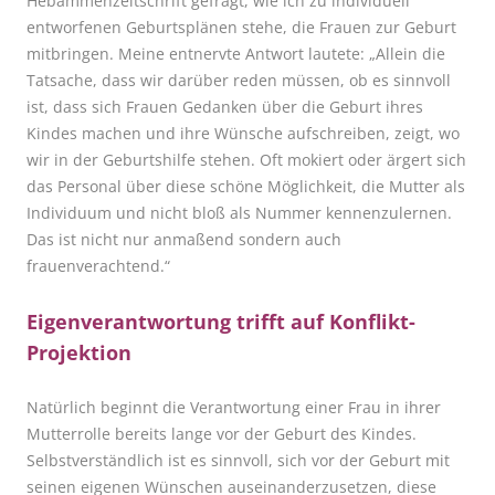
Hebammenzeitschrift gefragt, wie ich zu individuell
entworfenen Geburtsplänen stehe, die Frauen zur Geburt
mitbringen. Meine entnervte Antwort lautete: „Allein die
Tatsache, dass wir darü
ber reden m
üssen, ob es sinnvoll
ist, dass sich Frauen Gedanken über die Geburt ihres
Kindes machen und ihre Wünsche aufschreiben, zeigt, wo
wir in der Geburtshilfe stehen. Oft mokiert oder ärgert sich
das Personal über diese sch
ö
ne M
ö
glichkeit, die Mutter als
Individuum und nicht bloß als Nummer kennenzulernen.
Das ist nicht nur anmaßend sondern auch
frauenverachtend.“
Eigenverantwortung trifft auf Konflikt-
Projektion
Natürlich beginnt die Verantwortung einer Frau in ihrer
Mutterrolle bereits lange vor der Geburt des Kindes.
Selbstverständlich ist es sinnvoll, sich vor der Geburt mit
seinen eigenen Wünschen auseinanderzusetzen, diese