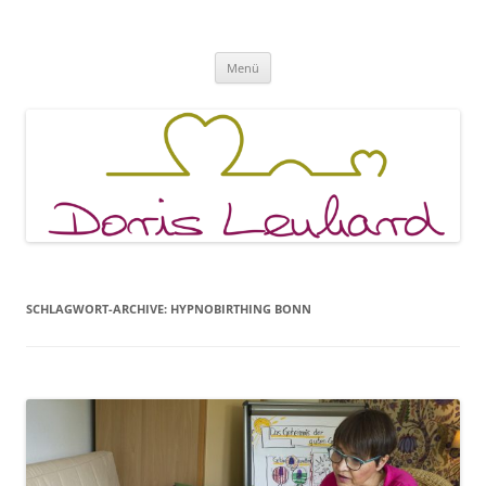
Fachpraxis Doris Lenhard
Zum
Menü
Inhalt
springen
SCHLAGWORT-ARCHIVE:
HYPNOBIRTHING BONN