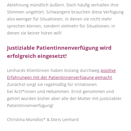
Ablehnung mündlich äußern. Doch häufig verhallen ihre
Stimmen ungeh
ö
rt. Schwangere brauchen diese Verfügung
also weniger für Situationen, in denen sie nicht mehr
sprechen k
ö
nnen, sondern vielmehr für Situationen, in
denen sie keiner h
ö
ren will!
Justiziable Patientinnenverfügung wird
erfolgreich eingesetzt!
Lenhards Klientinnen haben bislang durchweg
positive
Erfahrungen mit der Patientinnenverfügung gemacht
.
Zunächst sorgt sie regelmäßig für Irritationen
bei
Ä
rzt*innen und Hebammen. Ernst genommen und
geh
ö
rt wurden bisher aber alle der Mütter mit justiziabler
Patientinnenverfügung!
Christina Mundlos* & Doris Lenhard