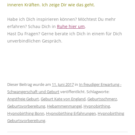
inneren Kräften. Ich zeige Dir wie das geht.
Habe ich Dich inspirieren können? Möchtest Du mehr
erfahren? Schau Dich in
Ruhe hier um
.
Hast Du Fragen? Gerne berate ich Dich in einem für Dich
unverbindlichen Gespräch.
Dieser Beitrag wurde am
11. Juni 2017
in
In freudiger Erwartung -
Schwangerschaft und Geburt
veröffentlicht. Schlagworte:
Angstfreie Geburt
,
Geburt Kate von England
,
Geburtsschmerz
,
Geburtsvorbereitung
,
Hebammenmangel
,
Hypnobirthing
,
Hypnobirthing Bonn
,
Hypnobirthing Erfahrungen
,
Hypnobirthing
Geburtsvorbereitung
.