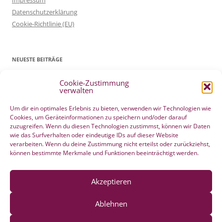
Impressum
Datenschutzerklärung
Cookie-Richtlinie (EU)
NEUESTE BEITRÄGE
Cookie-Zustimmung
Patientenverfügung Geburt vertreten in WELTWOCHE DER GEBURT
verwalten
4. Mai 2022
Filmtipp – Die sichere Geburt
19. Mai 2021
Um dir ein optimales Erlebnis zu bieten, verwenden wir Technologien wie
Cookies, um Geräteinformationen zu speichern und/oder darauf
Integration eigener Erfahrungen aus der Pränatalzeit
10. März 2021
zuzugreifen. Wenn du diesen Technologien zustimmst, können wir Daten
VBA2C – Erfahrung
8. Februar 2020
wie das Surfverhalten oder eindeutige IDs auf dieser Website
Berührender wunderschöner Geburtserfahrungsbericht von Laura
verarbeiten. Wenn du deine Zustimmung nicht erteilst oder zurückziehst,
können bestimmte Merkmale und Funktionen beeinträchtigt werden.
Maria Seiler
22. Dezember 2019
HÄNDE WEG vom Wochenend Crashkurs Geburtsvorbereitung
27. August 2019
Akzeptieren
Ablehnen