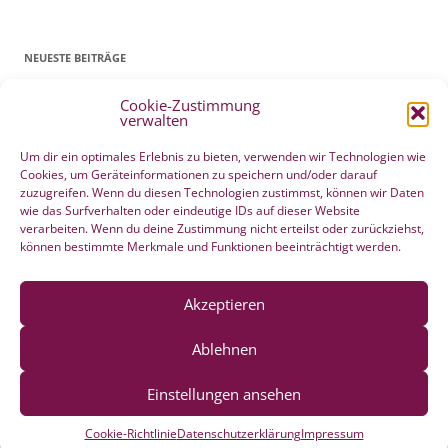
NEUESTE BEITRÄGE
Cookie-Zustimmung
Patientenverfügung Geburt vertreten in WELTWOCHE DER GEBURT
verwalten
4. Mai 2022
Filmtipp – Die sichere Geburt
19. Mai 2021
Um dir ein optimales Erlebnis zu bieten, verwenden wir Technologien wie
Cookies, um Geräteinformationen zu speichern und/oder darauf
Integration eigener Erfahrungen aus der Pränatalzeit
10. März 2021
zuzugreifen. Wenn du diesen Technologien zustimmst, können wir Daten
VBA2C – Erfahrung
8. Februar 2020
wie das Surfverhalten oder eindeutige IDs auf dieser Website
Berührender wunderschöner Geburtserfahrungsbericht von Laura
verarbeiten. Wenn du deine Zustimmung nicht erteilst oder zurückziehst,
können bestimmte Merkmale und Funktionen beeinträchtigt werden.
Maria Seiler
22. Dezember 2019
HÄNDE WEG vom Wochenend Crashkurs Geburtsvorbereitung
27. August 2019
Akzeptieren
Ablehnen
Einstellungen ansehen
Datenschutzerklärung
Mit Stolz präsentiert von WordPress
Cookie-Richtlinie
Datenschutzerklärung
Impressum