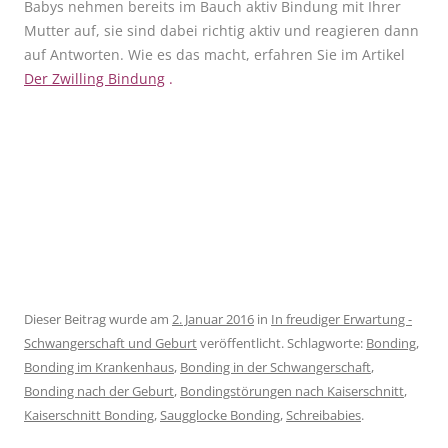
Babys nehmen bereits im Bauch aktiv Bindung mit Ihrer
Mutter auf, sie sind dabei richtig aktiv und reagieren dann
auf Antworten. Wie es das macht, erfahren Sie im Artikel
Der Zwilling Bindung
.
Dieser Beitrag wurde am
2. Januar 2016
in
In freudiger Erwartung -
Schwangerschaft und Geburt
veröffentlicht. Schlagworte:
Bonding
,
Bonding im Krankenhaus
,
Bonding in der Schwangerschaft
,
Bonding nach der Geburt
,
Bondingstörungen nach Kaiserschnitt
,
Kaiserschnitt Bonding
,
Saugglocke Bonding
,
Schreibabies
.