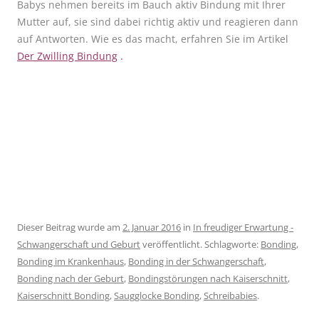
Babys nehmen bereits im Bauch aktiv Bindung mit Ihrer
Mutter auf, sie sind dabei richtig aktiv und reagieren dann
auf Antworten. Wie es das macht, erfahren Sie im Artikel
Der Zwilling Bindung
.
Dieser Beitrag wurde am
2. Januar 2016
in
In freudiger Erwartung -
Schwangerschaft und Geburt
veröffentlicht. Schlagworte:
Bonding
,
Bonding im Krankenhaus
,
Bonding in der Schwangerschaft
,
Bonding nach der Geburt
,
Bondingstörungen nach Kaiserschnitt
,
Kaiserschnitt Bonding
,
Saugglocke Bonding
,
Schreibabies
.