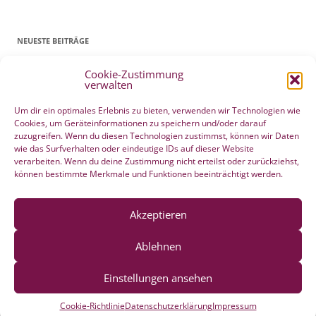
NEUESTE BEITRÄGE
Cookie-Zustimmung
Patientenverfügung Geburt vertreten in WELTWOCHE DER GEBURT
verwalten
4. Mai 2022
Filmtipp – Die sichere Geburt
19. Mai 2021
Um dir ein optimales Erlebnis zu bieten, verwenden wir Technologien wie
Cookies, um Geräteinformationen zu speichern und/oder darauf
Integration eigener Erfahrungen aus der Pränatalzeit
10. März 2021
zuzugreifen. Wenn du diesen Technologien zustimmst, können wir Daten
VBA2C – Erfahrung
8. Februar 2020
wie das Surfverhalten oder eindeutige IDs auf dieser Website
Berührender wunderschöner Geburtserfahrungsbericht von Laura
verarbeiten. Wenn du deine Zustimmung nicht erteilst oder zurückziehst,
können bestimmte Merkmale und Funktionen beeinträchtigt werden.
Maria Seiler
22. Dezember 2019
HÄNDE WEG vom Wochenend Crashkurs Geburtsvorbereitung
27. August 2019
Akzeptieren
Ablehnen
Einstellungen ansehen
Datenschutzerklärung
Mit Stolz präsentiert von WordPress
Cookie-Richtlinie
Datenschutzerklärung
Impressum