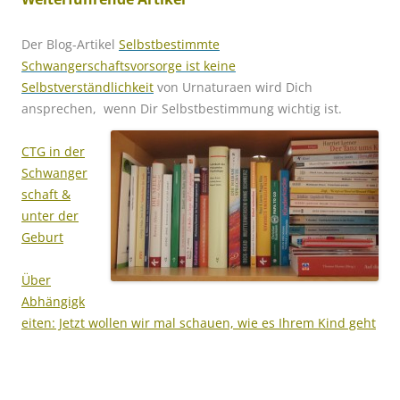
Der Blog-Artikel
Selbstbestimmte
Schwangerschaftsvorsorge ist keine
Selbstverständlichkeit
von Urnaturaen wird Dich
ansprechen, wenn Dir Selbstbestimmung wichtig ist.
CTG in der
Schwanger
schaft &
unter der
Geburt
Über
Abhängigk
eiten: Jetzt wollen wir mal schauen, wie es Ihrem Kind geht