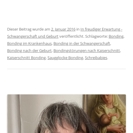
Dieser Beitrag wurde am
2. Januar 2016
in
In freudiger Erwartung -
Schwangerschaft und Geburt
veröffentlicht. Schlagworte:
Bonding
,
Bonding im Krankenhaus
,
Bonding in der Schwangerschaft
,
Bonding nach der Geburt
,
Bondingstörungen nach Kaiserschnitt
,
Kaiserschnitt Bonding
,
Saugglocke Bonding
,
Schreibabies
.