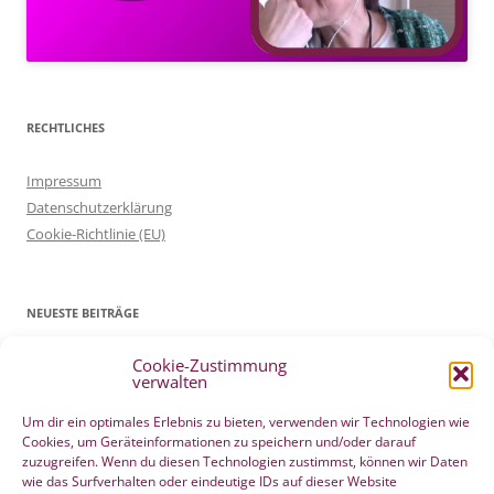
RECHTLICHES
Impressum
Datenschutzerklärung
Cookie-Richtlinie (EU)
NEUESTE BEITRÄGE
Cookie-Zustimmung
Patientenverfügung Geburt vertreten in WELTWOCHE DER GEBURT
verwalten
4. Mai 2022
Filmtipp – Die sichere Geburt
19. Mai 2021
Um dir ein optimales Erlebnis zu bieten, verwenden wir Technologien wie
Cookies, um Geräteinformationen zu speichern und/oder darauf
Integration eigener Erfahrungen aus der Pränatalzeit
10. März 2021
zuzugreifen. Wenn du diesen Technologien zustimmst, können wir Daten
VBA2C – Erfahrung
8. Februar 2020
wie das Surfverhalten oder eindeutige IDs auf dieser Website