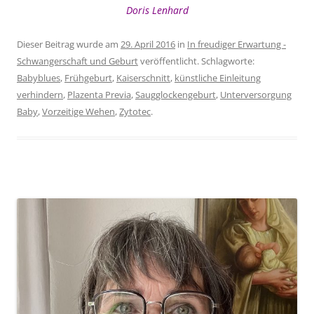
Doris Lenhard
Dieser Beitrag wurde am
29. April 2016
in
In freudiger Erwartung -
Schwangerschaft und Geburt
veröffentlicht. Schlagworte:
Babyblues
,
Frühgeburt
,
Kaiserschnitt
,
künstliche Einleitung
verhindern
,
Plazenta Previa
,
Saugglockengeburt
,
Unterversorgung
Baby
,
Vorzeitige Wehen
,
Zytotec
.