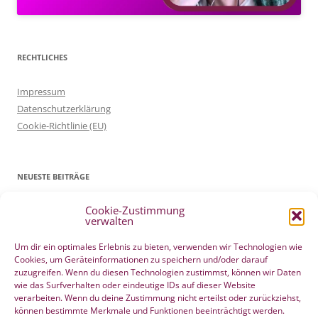
RECHTLICHES
Impressum
Datenschutzerklärung
Cookie-Richtlinie (EU)
NEUESTE BEITRÄGE
Cookie-Zustimmung
Patientenverfügung Geburt vertreten in WELTWOCHE DER GEBURT
verwalten
4. Mai 2022
Filmtipp – Die sichere Geburt
19. Mai 2021
Um dir ein optimales Erlebnis zu bieten, verwenden wir Technologien wie
Cookies, um Geräteinformationen zu speichern und/oder darauf
Integration eigener Erfahrungen aus der Pränatalzeit
10. März 2021
zuzugreifen. Wenn du diesen Technologien zustimmst, können wir Daten
VBA2C – Erfahrung
8. Februar 2020
wie das Surfverhalten oder eindeutige IDs auf dieser Website
Berührender wunderschöner Geburtserfahrungsbericht von Laura
verarbeiten. Wenn du deine Zustimmung nicht erteilst oder zurückziehst,
können bestimmte Merkmale und Funktionen beeinträchtigt werden.
Maria Seiler
22. Dezember 2019