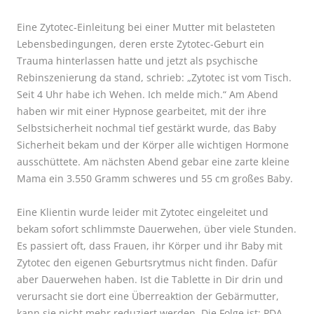
Eine Zytotec-Einleitung bei einer Mutter mit belasteten
Lebensbedingungen, deren erste Zytotec-Geburt ein
Trauma hinterlassen hatte und jetzt als psychische
Rebinszenierung da stand, schrieb: „Zytotec ist vom Tisch.
Seit 4 Uhr habe ich Wehen. Ich melde mich.“ Am Abend
haben wir mit einer Hypnose gearbeitet, mit der ihre
Selbstsicherheit nochmal tief gestärkt wurde, das Baby
Sicherheit bekam und der Körper alle wichtigen Hormone
ausschüttete. Am nächsten Abend gebar eine zarte kleine
Mama ein 3.550 Gramm schweres und 55 cm großes Baby.
Eine Klientin wurde leider mit Zytotec eingeleitet und
bekam sofort schlimmste Dauerwehen, über viele Stunden.
Es passiert oft, dass Frauen, ihr Körper und ihr Baby mit
Zytotec den eigenen Geburtsrytmus nicht finden. Dafür
aber Dauerwehen haben. Ist die Tablette in Dir drin und
verursacht sie dort eine Überreaktion der Gebärmutter,
kann sie nicht mehr reduziert werden. Die Folge ist: PDA,