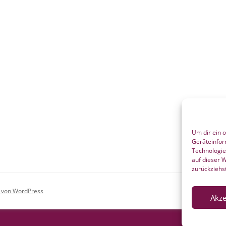
Um dir ein 
Geräteinfor
Technologie
auf dieser 
zurückziehs
rt von WordPress
Akze