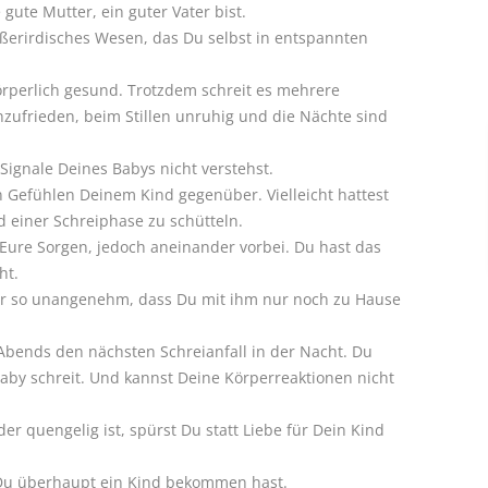
gute Mutter, ein guter Vater bist.
außerirdisches Wesen, das Du selbst in entspannten
 körperlich gesund. Trotzdem schreit es mehrere
nzufrieden, beim Stillen unruhig und die Nächte sind
Signale Deines Babys nicht verstehst.
n Gefühlen Deinem Kind gegenüber. Vielleicht hattest
 einer Schreiphase zu schütteln.
Eure Sorgen, jedoch aneinander vorbei. Du hast das
ht.
Dir so unangenehm, dass Du mit ihm nur noch zu Hause
 Abends den nächsten Schreianfall in der Nacht. Du
Baby schreit. Und kannst Deine Körperreaktionen nicht
r quengelig ist, spürst Du statt Liebe für Dein Kind
Du überhaupt ein Kind bekommen hast.