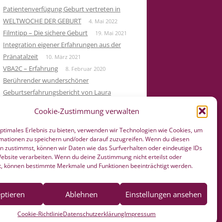
Patientenverfügung Geburt vertreten in
WELTWOCHE DER GEBURT
4. Mai 2022
Filmtipp – Die sichere Geburt
19. Mai 2021
Integration eigener Erfahrungen aus der
Pränatalzeit
10. März 2021
VBA2C – Erfahrung
8. Februar 2020
Berührender wunderschöner
Geburtserfahrungsbericht von Laura
Maria Seiler
22. Dezember 2019
Cookie-Zustimmung verwalten
HÄNDE WEG vom Wochenend Crashkurs
Geburtsvorbereitung
27. August 2019
optimales Erlebnis zu bieten, verwenden wir Technologien wie Cookies, um
mationen zu speichern und/oder darauf zuzugreifen. Wenn du diesen
n zustimmst, können wir Daten wie das Surfverhalten oder eindeutige IDs
Website verarbeiten. Wenn du deine Zustimmung nicht erteilst oder
t, können bestimmte Merkmale und Funktionen beeinträchtigt werden.
ptieren
Ablehnen
Einstellungen ansehen
Cookie-Richtlinie
Datenschutzerklärung
Impressum