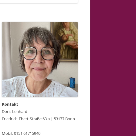
Kontakt
Doris Lenhard
Friedrich-Ebert-Straße 63 a | 53177 Bonn
Mobil: 0151 61715940