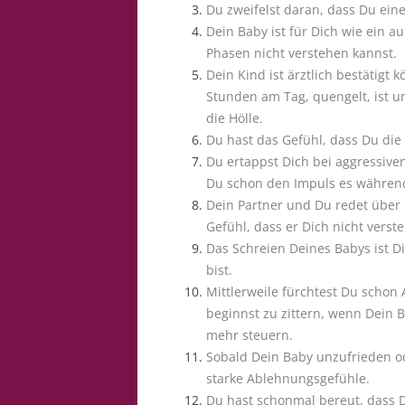
Du zweifelst daran, dass Du eine 
Dein Baby ist für Dich wie ein 
Phasen nicht verstehen kannst.
Dein Kind ist ärztlich bestätigt
Stunden am Tag, quengelt, ist u
die Hölle.
Du hast das Gefühl, dass Du die 
Du ertappst Dich bei aggressive
Du schon den Impuls es während
Dein Partner und Du redet über 
Gefühl, dass er Dich nicht verste
Das Schreien Deines Babys ist 
bist.
Mittlerweile fürchtest Du schon
beginnst zu zittern, wenn Dein 
mehr steuern.
Sobald Dein Baby unzufrieden ode
starke Ablehnungsgefühle.
Du hast schonmal bereut, dass 