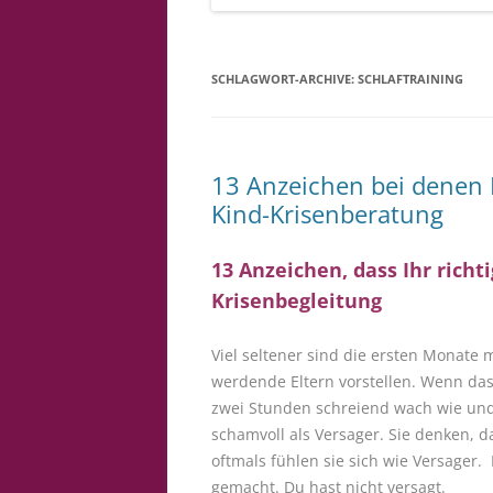
SCHLAGWORT-ARCHIVE:
SCHLAFTRAINING
13 Anzeichen bei denen D
Kind-Krisenberatung
13 Anzeichen, dass Ihr richt
Krisenbegleitung
Viel seltener sind die ersten Monate 
werdende Eltern vorstellen. Wenn das 
zwei Stunden schreiend wach wie und
schamvoll als Versager. Sie denken, d
oftmals fühlen sie sich wie Versager. 
gemacht. Du hast nicht versagt.