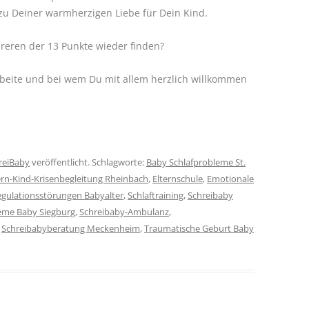
zu Deiner warmherzigen Liebe für Dein Kind.
reren der 13 Punkte wieder finden?
arbeite und bei wem Du mit allem herzlich willkommen
reiBaby
veröffentlicht. Schlagworte:
Baby Schlafprobleme St.
ern-Kind-Krisenbegleitung Rheinbach
,
Elternschule
,
Emotionale
gulationsstörungen Babyalter
,
Schlaftraining
,
Schreibaby
leme Baby Siegburg
,
Schreibaby-Ambulanz
,
,
Schreibabyberatung Meckenheim
,
Traumatische Geburt Baby