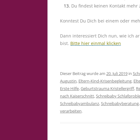
Du findest keinen Kontakt mehr 
Konntest Du Dich bei einem oder meh
Dann interessiert Dich nun, wie ich 
bist.
Bitte hier einmal klicken
Dieser Beitrag wurde am
20. Juli 2019
in
Sch
Augustin
,
Eltern-Kind-Krisenbegleitung
,
Elt
Erste Hilfe
,
Geburtstrauma Kristellergriff
,
Re
nach Kaiserschnitt
,
Schreibaby Schlafprob
Schreibabyambulanz
,
Schreibabyberatung
verarbeiten
.