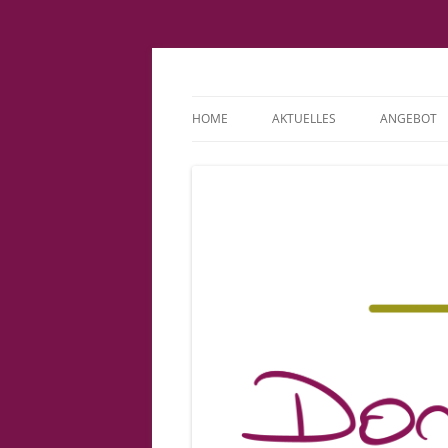
Fachpraxis Doris L
HOME
AKTUELLES
ANGEBOT
IMPRESSUM
KINDERWU
DATENSCHUTZERKLÄRUNG
BINDUNGS
COOKIE-RICHTLINIE (EU)
PATIENTE
VORSORGE
GEBURT
BABYSPRE