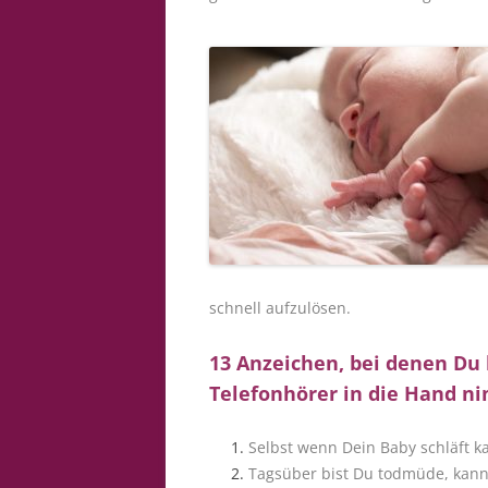
schnell aufzulösen.
13 Anzeichen, bei denen Du 
Telefonhörer in die Hand n
Selbst wenn Dein Baby schläft k
Tagsüber bist Du todmüde, kanns