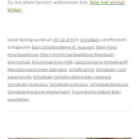
Du mit allem herzlich willkommen bist.
Bitte hier einmal
klicken
Dieser Beitrag wurde am
20. Juli 2019
in
SchreiBaby
veröffentlicht.
Schlagworte:
Baby Schlafprobleme St. Augustin
,
Eltern-Kind-
Krisenbegleitung
,
Eltern-Kind-Krisenbegleitung Rheinbach
,
Elternschule
,
Emotionale Erste Hilfe
,
Geburtstrauma Kristellergriff
,
Regulationsstörungen Babyalter
,
Schlaftraining
,
Schreibaby nach
Kaiserschnitt
,
Schreibaby Schlafprobleme Baby Siegburg
,
Schreibaby-Ambulanz
,
Schreibabyambulanz
,
Schreibabyberatung
,
Schreibabyberatung Meckenheim
,
Traumatische Geburt Baby
verarbeiten
.