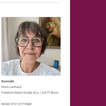
Kontakt
Doris Lenhard
Friedrich-Ebert-Straße 63 a | 53177 Bonn
Mobil: 0151 61715940