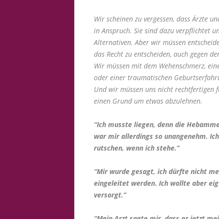
Wir scheinen zu vergessen, dass Ärzte u
in Anspruch. Sie sind dazu verpflichtet 
Alternativen. Aber wir müssen entscheide
das Recht zu entscheiden, auch gegen de
Wir müssen mit dem Wehenschmerz, eine
oder einer traumatischen Geburtserfahr
Und wir müssen uns nicht rechtfertigen 
einen Grund um etwas abzulehnen.
“Ich musste liegen, denn die Hebamme 
war mir allerdings so unangenehm. Ich
rutschen, wenn ich stehe.”
“Mir wurde gesagt, ich dürfte nicht m
eingeleitet werden. Ich wollte aber ei
versorgt.”
“Mein Arzt sagte mir, dass er jetzt me