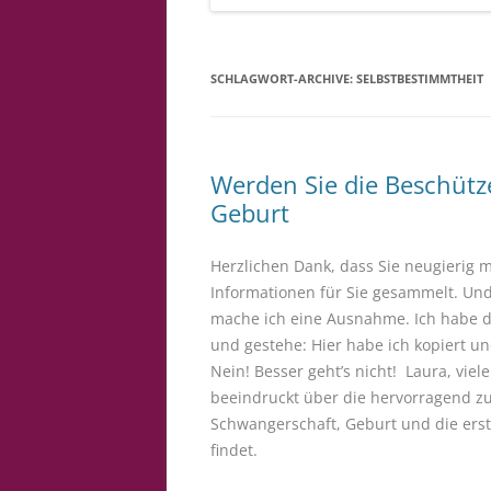
SCHLAGWORT-ARCHIVE:
SELBSTBESTIMMTHEIT
Werden Sie die Beschütz
Geburt
Herzlichen Dank, dass Sie neugierig me
Informationen für Sie gesammelt. Und
mache ich eine Ausnahme. Ich habe 
und gestehe: Hier habe ich kopiert und
Nein! Besser geht’s nicht! Laura, vie
beeindruckt über die hervorragend 
Schwangerschaft, Geburt und die erst
findet.