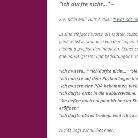
“Ich durfte nicht…” –
Frei nach Milli Hills Artikel:
“I was not a
Es sind einfache Worte, die Mütter aussp
ganz selbstverständlich von den Lippen
niemand zweifelt den Inhalt an. Keiner s
aneinandergereiht und bedeutungslos. Un
“Ich musste…” “Ich durfte nicht…” “Si
“Ich musste auf dem Rücken liegen ble
“Ich musste eine PDA bekommen, weil e
“Ich durfte nicht in die Geburtswanne, 
“Sie ließen mich ein paar Wehen im S
eröffnet.”
“Ich durfte etwas trinken, weil ich so
Nichts ungewöhnliches oder?