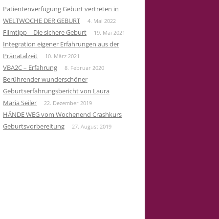
Patientenverfügung Geburt vertreten in
WELTWOCHE DER GEBURT
4. Mai 2022
Filmtipp – Die sichere Geburt
19. Mai 2021
Integration eigener Erfahrungen aus der
Pränatalzeit
10. März 2021
VBA2C – Erfahrung
8. Februar 2020
Berührender wunderschöner
Geburtserfahrungsbericht von Laura
Maria Seiler
22. Dezember 2019
HÄNDE WEG vom Wochenend Crashkurs
Geburtsvorbereitung
27. August 2019