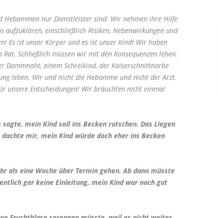
nd Hebammen nur Dienstleister sind. Wir nehmen ihre Hilfe
uns aufzuklären, einschließlich Risiken, Nebenwirkungen und
n! Es ist unser Körper und es ist unser Kind! Wir haben
n Rat. Schließlich müssen wir mit den Konsequenzen leben.
r Dammnaht, einem Schreikind, der Kaiserschnittnarbe
ung leben. Wir und nicht die Hebamme und nicht der Arzt.
für unsere Entscheidungen! Wir bräuchten nicht einmal
sagte, mein Kind soll ins Becken rutschen. Das Liegen
 dachte mir, mein Kind würde doch eher ins Becken
ehr als eine Woche über Termin gehen. Ab dann müsste
gentlich gar keine Einleitung, mein Kind war noch gut
ine Fruchtblase sprengen müsste, weil es nicht weiter