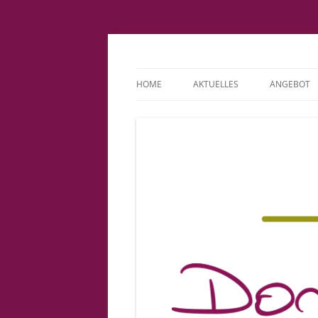
Fachpraxis Doris L
HOME
AKTUELLES
ANGEBOT
IMPRESSUM
KINDERWU
DATENSCHUTZERKLÄRUNG
BINDUNGS
COOKIE-RICHTLINIE (EU)
PATIENTE
VORSORGE
GEBURT
BABYSPRE