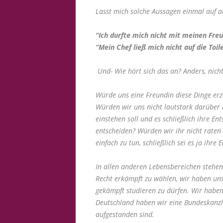
Lasst mich solche Aussagen einmal auf al
“Ich durfte mich nicht mit meinen Fre
“Mein Chef ließ mich nicht auf die Toi
Und- Wie hört sich das an? Anders, nich
Würde uns eine Freundin diese Dinge erz
Würden wir uns nicht lautstark darüber b
einstehen soll und es schließlich ihre En
entscheiden? Würden wir ihr nicht rate
einfach zu tun, schließlich sei es ja ihre
In allen anderen Lebensbereichen stehen
Recht erkämpft zu wählen, wir haben uns
gekämpft
studieren zu dürfen. Wir haben
Deutschland haben wir eine Bundeskanzleri
aufgestanden sind.