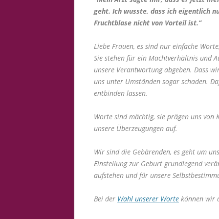
geht. Ich wusste, dass ich eigentlich 
Fruchtblase nicht von Vorteil ist.”
Liebe Frauen, es sind nur einfache Worte
Sie stehen für ein Machtverhältnis und A
unsere Verantwortung abgeben. Dass wir 
uns unter Umständen sogar schaden. Daf
entbinden lassen.
Worte sind mächtig, sie prägen uns von 
unsere Überzeugungen auf.
Wir sind die Gebärenden, es geht um uns
Einstellung zur Geburt grundlegend ver
aufstehen und für unsere Selbstbestim
Bei der
Wahl unserer Worte
können wir 