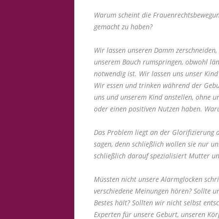
Warum scheint die Frauenrechtsbewegu
gemacht zu haben?
Wir lassen unseren Damm zerschneiden, o
unserem Bauch rumspringen, obwohl längst
notwendig ist. Wir lassen uns unser Kind 
Wir essen und trinken während der Gebur
uns und unserem Kind anstellen, ohne un
oder einen positiven Nutzen haben. War
Das Problem liegt an der Glorifizierung
sagen, denn schließlich wollen sie nur uns
schließlich darauf spezialisiert Mutter u
Müssten nicht unsere Alarmglocken schri
verschiedene Meinungen hören? Sollte un
Bestes hält? Sollten wir nicht selbst ents
Experten für unsere Geburt, unseren Kör