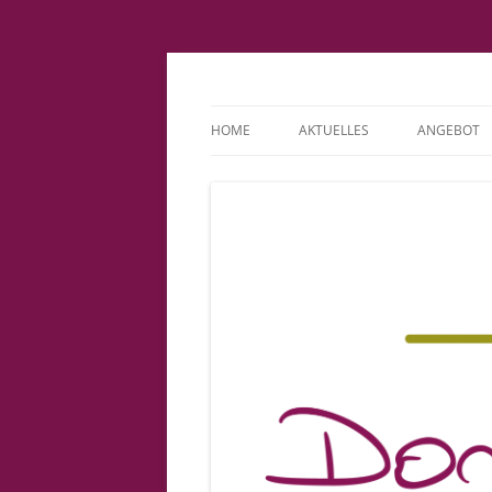
Fachpraxis Doris L
HOME
AKTUELLES
ANGEBOT
IMPRESSUM
KINDERWU
DATENSCHUTZERKLÄRUNG
BINDUNGS
COOKIE-RICHTLINIE (EU)
PATIENTE
VORSORGE
GEBURT
BABYSPRE