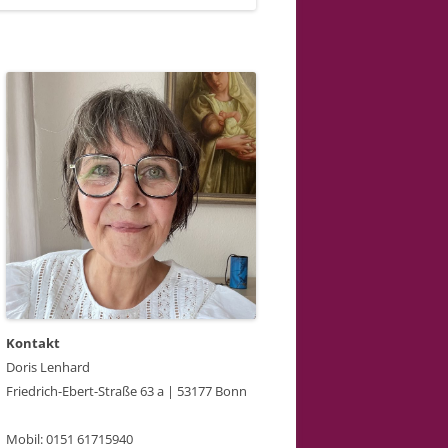
Kontakt
Doris Lenhard
Friedrich-Ebert-Straße 63 a | 53177 Bonn
Mobil: 0151 61715940