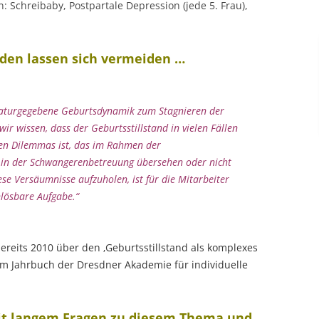
 Schreibaby, Postpartale Depression (jede 5. Frau),
den lassen sich vermeiden …
 naturgegebene Geburtsdynamik zum Stagnieren der
ir wissen, dass der Geburtsstillstand in vielen Fällen
den Dilemmas ist, das im Rahmen der
r in der Schwangerenbetreuung übersehen oder nicht
se Versäumnisse aufzuholen, ist für die Mitarbeiter
unlösbare Aufgabe.“
bereits 2010 über den ‚Geburtsstillstand als komplexes
m Jahrbuch der Dresdner Akademie für individuelle
seit langem Fragen zu diesem Thema und