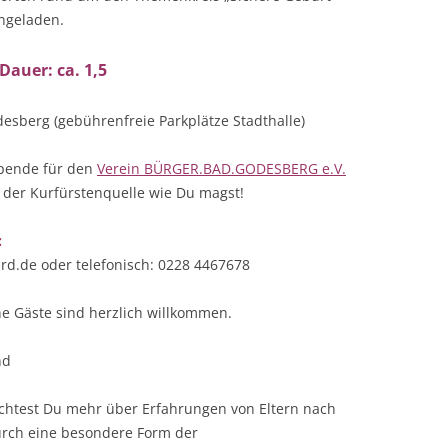
ingeladen.
Dauer: ca. 1,5
esberg (gebührenfreie Parkplätze Stadthalle)
 Spende für den
Verein BÜRGER.BAD.GODESBERG e.V.
s der Kurfürstenquelle wie Du magst!
:
ard.de oder telefonisch: 0228 4467678
ne Gäste sind herzlich willkommen.
nd
chtest Du mehr über Erfahrungen von Eltern nach
durch eine besondere Form der