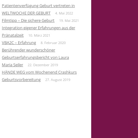
Patientenverfügung Geburt vertreten in
WELTWOCHE DER GEBURT
4. Mai 2022
Filmtipp – Die sichere Geburt
19. Mai 2021
Integration eigener Erfahrungen aus der
Pränatalzeit
10. März 2021
VBA2C – Erfahrung
8. Februar 2020
Berührender wunderschöner
Geburtserfahrungsbericht von Laura
Maria Seiler
22. Dezember 2019
HÄNDE WEG vom Wochenend Crashkurs
Geburtsvorbereitung
27. August 2019