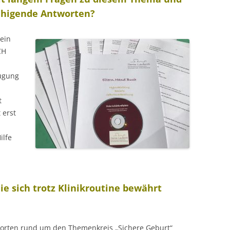
uhigende Antworten?
ein
CH
eugung
t
 erst
ilfe
ie sich trotz Klinikroutine bewährt
orten rund um den Themenkreis „Sichere Geburt“