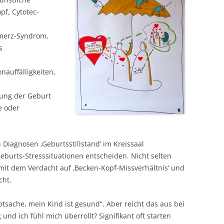
f, Cytotec-
merz-Syndrom,
s
nauffälligkeiten,
ung der Geburt
ge oder
Diagnosen ‚Geburtsstillstand‘ im Kreissaal
burts-Stresssituationen entscheiden. Nicht selten
it dem Verdacht auf ‚Becken-Kopf-Missverhältnis‘ und
cht.
ptsache, mein Kind ist gesund“. Aber reicht das aus bei
nd ich fühl mich überrollt? Signifikant oft starten