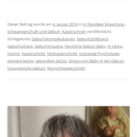
Dieser Beitrag wurde am
4. Januar 2016
in
In freudiger Erwartung -
Schwangerschaft und Geburt
,
Kaiserschnitt
veröffentlicht.
Schlagworte:
Geburtskomplikationen
,
Geburtsstillstand
,
Geburtsstress
,
Geburtstrauma
,
Herztöne Geburt Baby
,
In Utero
,
Inprint
,
Kaiserschnitt
,
Notkaiserschnitt
,
pränatale Psychologie
,
primäre Sectio
,
sekundäre Sectio
,
Stress vom Baby in der Geburt
,
traumatische Geburt
,
Wunschkaiserschnitt
.