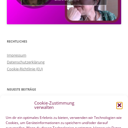
RECHTLICHES
Impressum
Datenschutzerklärung
Cookie-Richtlinie (EU)
NEUESTE BEITRÄGE
Cookie-Zustimmung
Patientenverfügung Geburt vertreten in WELTWOCHE DER GEBURT
verwalten
4. Mai 2022
Filmtipp – Die sichere Geburt
19. Mai 2021
Um dir ein optimales Erlebnis zu bieten, verwenden wir Technologien wie
Cookies, um Geräteinformationen zu speichern und/oder darauf
Integration eigener Erfahrungen aus der Pränatalzeit
10. März 2021
zuzugreifen. Wenn du diesen Technologien zustimmst, können wir Daten