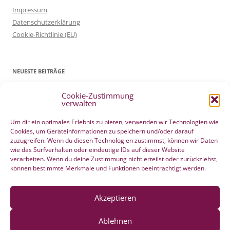
Impressum
Datenschutzerklärung
Cookie-Richtlinie (EU)
NEUESTE BEITRÄGE
Cookie-Zustimmung
Patientenverfügung Geburt vertreten in WELTWOCHE DER GEBURT
verwalten
4. Mai 2022
Filmtipp – Die sichere Geburt
19. Mai 2021
Um dir ein optimales Erlebnis zu bieten, verwenden wir Technologien wie
Cookies, um Geräteinformationen zu speichern und/oder darauf
Integration eigener Erfahrungen aus der Pränatalzeit
10. März 2021
zuzugreifen. Wenn du diesen Technologien zustimmst, können wir Daten
VBA2C – Erfahrung
8. Februar 2020
wie das Surfverhalten oder eindeutige IDs auf dieser Website
Berührender wunderschöner Geburtserfahrungsbericht von Laura
verarbeiten. Wenn du deine Zustimmung nicht erteilst oder zurückziehst,
können bestimmte Merkmale und Funktionen beeinträchtigt werden.
Maria Seiler
22. Dezember 2019
HÄNDE WEG vom Wochenend Crashkurs Geburtsvorbereitung
27. August 2019
Akzeptieren
Ablehnen