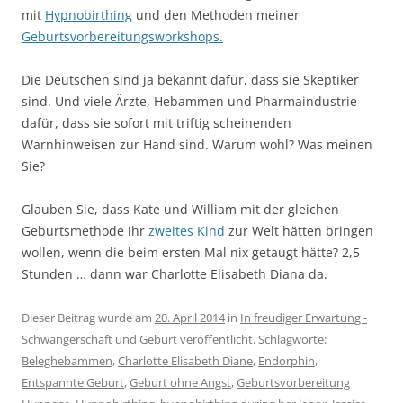
mit
Hypnobirthing
und den Methoden meiner
Geburtsvorbereitungsworkshops.
Die Deutschen sind ja bekannt dafür, dass sie Skeptiker
sind. Und viele Ärzte, Hebammen und Pharmaindustrie
dafür, dass sie sofort mit triftig scheinenden
Warnhinweisen zur Hand sind. Warum wohl? Was meinen
Sie?
Glauben Sie, dass Kate und William mit der gleichen
Geburtsmethode ihr
zweites Kind
zur Welt hätten bringen
wollen, wenn die beim ersten Mal nix getaugt hätte? 2,5
Stunden … dann war Charlotte Elisabeth Diana da.
Dieser Beitrag wurde am
20. April 2014
in
In freudiger Erwartung -
Schwangerschaft und Geburt
veröffentlicht. Schlagworte:
Beleghebammen
,
Charlotte Elisabeth Diane
,
Endorphin
,
Entspannte Geburt
,
Geburt ohne Angst
,
Geburtsvorbereitung