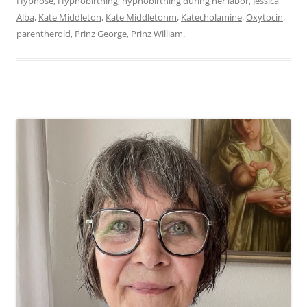
Hypnose
,
Hypnobirthing
,
hypnobirthing during her labor
,
Jessica
Alba
,
Kate Middleton
,
Kate Middletonm
,
Katecholamine
,
Oxytocin
,
parentherold
,
Prinz George
,
Prinz William
.