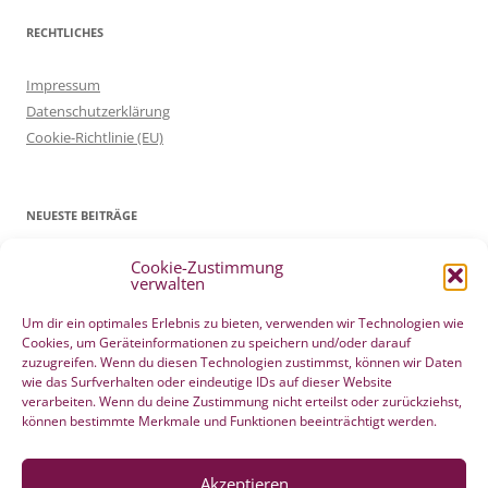
RECHTLICHES
Impressum
Datenschutzerklärung
Cookie-Richtlinie (EU)
NEUESTE BEITRÄGE
Cookie-Zustimmung
Patientenverfügung Geburt vertreten in WELTWOCHE DER GEBURT
verwalten
4. Mai 2022
Filmtipp – Die sichere Geburt
19. Mai 2021
Um dir ein optimales Erlebnis zu bieten, verwenden wir Technologien wie
Cookies, um Geräteinformationen zu speichern und/oder darauf
Integration eigener Erfahrungen aus der Pränatalzeit
10. März 2021
zuzugreifen. Wenn du diesen Technologien zustimmst, können wir Daten
VBA2C – Erfahrung
8. Februar 2020
wie das Surfverhalten oder eindeutige IDs auf dieser Website
Berührender wunderschöner Geburtserfahrungsbericht von Laura
verarbeiten. Wenn du deine Zustimmung nicht erteilst oder zurückziehst,
können bestimmte Merkmale und Funktionen beeinträchtigt werden.
Maria Seiler
22. Dezember 2019
HÄNDE WEG vom Wochenend Crashkurs Geburtsvorbereitung
27. August 2019
Akzeptieren