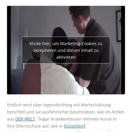
Klicke hier, um Marketing-Cookies zu
akzeptieren und diesen Inhalt zu
aktivieren
Endlich wird über Hypnobirthing mit Wertschätzung
berichtet und sie ausführlicher beschrieben, wie im
Artikel
aus
DER WELT
.
Sogar Krankenhäuser nehmen Kurse in
Ihre Elternschule auf, wie in
Düsseldorf
.