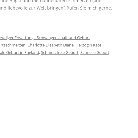
h ohne Angst und mit händelbaren Schmerzen (oder
 und liebevolle zur Welt bringen? Rufen Sie mich gerne.
reudiger Erwartung - Schwangerschaft und Geburt
urtsschmerzen
,
Charlotte Elisabeth Diane
,
Herzogin Kate
ale Geburt in England
,
Schmerzfreie Geburt
,
Schnelle Geburt
,