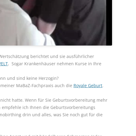
Wertschätzung berichtet und sie ausführlicher
WELT
.
Sogar Krankenhäuser nehmen Kurse in Ihre
onn und sind keine Herzogin?
in meiner MaBaZ-Fachpraxis auch die
Royale Geburt
.
e nicht hatte. Wenn für Sie Geburtsvorbereitung mehr
n empfehle ich Ihnen die Geburtsvorbereitungs
pnobirthing drin und alles, was Sie noch gut für die