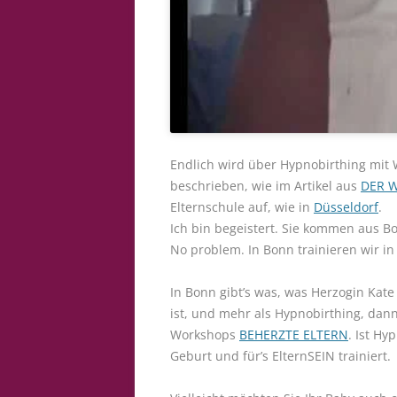
Endlich wird über Hypnobirthing mit 
beschrieben, wie im
Artikel aus
DER 
Elternschule auf, wie in
Düsseldorf
.
Ich bin begeistert. Sie kommen aus B
No problem. In Bonn trainieren wir 
In Bonn gibt’s was, was Herzogin Kat
ist, und mehr als Hypnobirthing, dan
Workshops
BEHERZTE ELTERN
. Ist Hy
Geburt und für’s ElternSEIN trainiert.