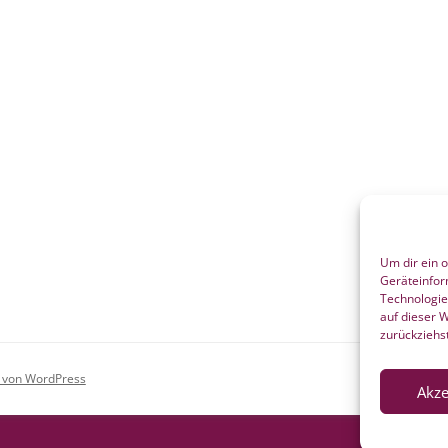
Um dir ein 
Geräteinfor
Technologie
auf dieser 
zurückziehs
rt von WordPress
Akze