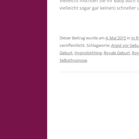
Vielleicht möchten Sie Ihr Baby auc
vielleicht sogar gar keinen) schneller
Dieser Beitrag wurde am
4. Mai 2015
in
In f
veröffentlicht. Schlagworte:
Angst vor Geb
Geburt
,
Hypnobirthing
,
Royale Geburt
,
Roy
Selbsthypnose
.