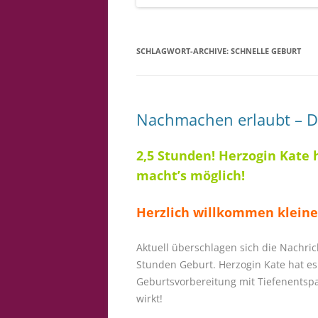
SCHLAGWORT-ARCHIVE:
SCHNELLE GEBURT
Nachmachen erlaubt – D
2,5 Stunden!
Herzogin Kate 
macht’s möglich!
Herzlich willkommen kleine 
Aktuell überschlagen sich die Nachrich
Stunden Geburt. Herzogin Kate hat es
Geburtsvorbereitung mit Tiefenentsp
wirkt!