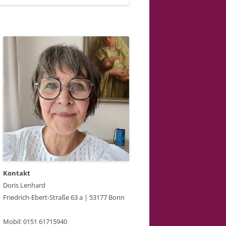
Kontakt
Doris Lenhard
Friedrich-Ebert-Straße 63 a | 53177 Bonn
Mobil: 0151 61715940