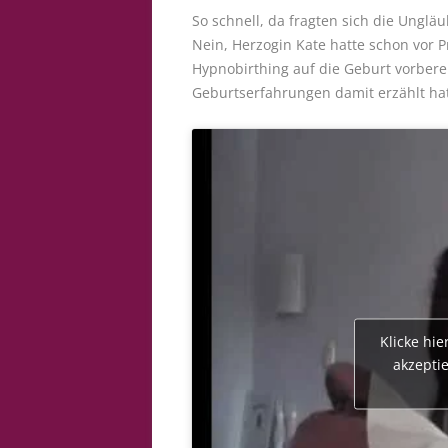
So schnell, da fragten sich die Ungläu
Nein, Herzogin Kate hatte schon vor P
Hypnobirthing auf die Geburt vorberei
Geburtserfahrungen damit erzählt ha
Klicke hi
akzepti