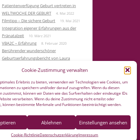
Patientenverfügung Geburt vertreten in
WELTWOCHE DER GEBURT
4. Mai 2022
Filmtipp – Die sichere Geburt
19. Mai 2021
Integration eigener Erfahrungen aus der
Pränatalzeit
10. März 2021
VBA2C – Erfahrung
8. Februar 2020
Berührender wunderschöner
Geburtserfahrungsbericht von Laura
Maria Seiler
22. Dezember 2019
Cookie-Zustimmung verwalten
HÄNDE WEG vom Wochenend Crashkurs
Geburtsvorbereitung
27. August 2019
optimales Erlebnis zu bieten, verwenden wir Technologien wie Cookies, um
mationen zu speichern und/oder darauf zuzugreifen. Wenn du diesen
n zustimmst, können wir Daten wie das Surfverhalten oder eindeutige IDs
Website verarbeiten. Wenn du deine Zustimmung nicht erteilst oder
t, können bestimmte Merkmale und Funktionen beeinträchtigt werden.
ptieren
Ablehnen
Einstellungen ansehen
Cookie-Richtlinie
Datenschutzerklärung
Impressum