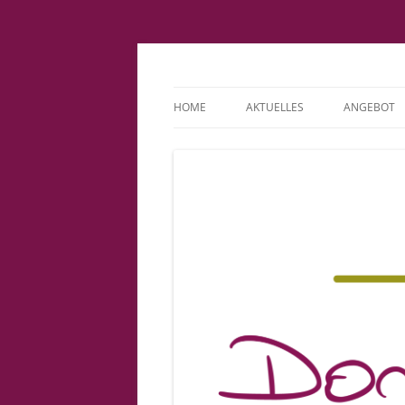
Fachpraxis Doris L
HOME
AKTUELLES
ANGEBOT
IMPRESSUM
KINDERWU
DATENSCHUTZERKLÄRUNG
BINDUNGS
COOKIE-RICHTLINIE (EU)
PATIENTE
VORSORGE
GEBURT
BABYSPRE