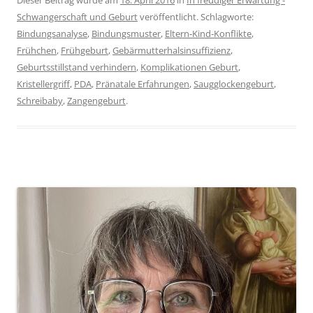
Schwangerschaft und Geburt
veröffentlicht. Schlagworte:
Bindungsanalyse
,
Bindungsmuster
,
Eltern-Kind-Konflikte
,
Frühchen
,
Frühgeburt
,
Gebärmutterhalsinsuffizienz
,
Geburtsstillstand verhindern
,
Komplikationen Geburt
,
Kristellergriff
,
PDA
,
Pränatale Erfahrungen
,
Saugglockengeburt
,
Schreibaby
,
Zangengeburt
.