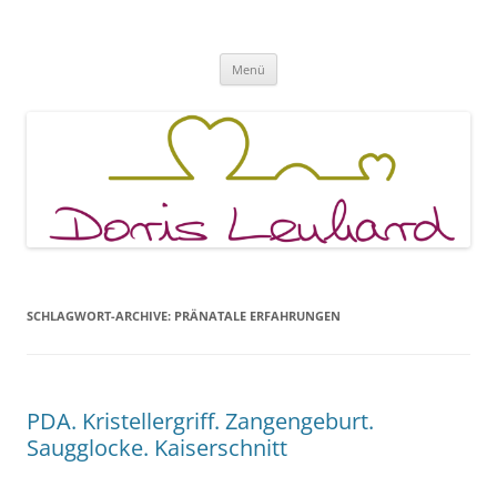
Fachpraxis Doris Lenhard
Zum
Menü
Inhalt
springen
SCHLAGWORT-ARCHIVE:
PRÄNATALE ERFAHRUNGEN
PDA. Kristellergriff. Zangengeburt.
Saugglocke. Kaiserschnitt