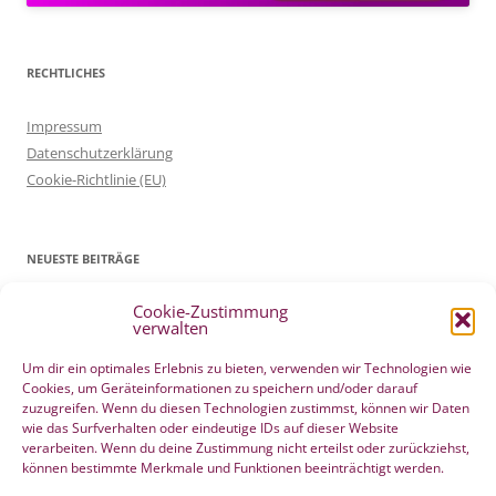
RECHTLICHES
Impressum
Datenschutzerklärung
Cookie-Richtlinie (EU)
NEUESTE BEITRÄGE
Cookie-Zustimmung
Patientenverfügung Geburt vertreten in WELTWOCHE DER GEBURT
verwalten
4. Mai 2022
Filmtipp – Die sichere Geburt
19. Mai 2021
Um dir ein optimales Erlebnis zu bieten, verwenden wir Technologien wie
Cookies, um Geräteinformationen zu speichern und/oder darauf
Integration eigener Erfahrungen aus der Pränatalzeit
10. März 2021
zuzugreifen. Wenn du diesen Technologien zustimmst, können wir Daten
VBA2C – Erfahrung
8. Februar 2020
wie das Surfverhalten oder eindeutige IDs auf dieser Website
Berührender wunderschöner Geburtserfahrungsbericht von Laura
verarbeiten. Wenn du deine Zustimmung nicht erteilst oder zurückziehst,
können bestimmte Merkmale und Funktionen beeinträchtigt werden.
Maria Seiler
22. Dezember 2019