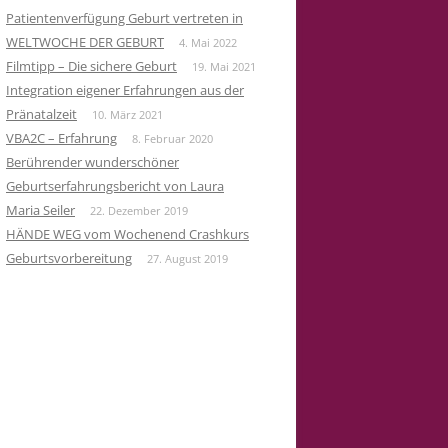
Patientenverfügung Geburt vertreten in
WELTWOCHE DER GEBURT
4. Mai 2022
Filmtipp – Die sichere Geburt
19. Mai 2021
Integration eigener Erfahrungen aus der
Pränatalzeit
10. März 2021
VBA2C – Erfahrung
8. Februar 2020
Berührender wunderschöner
Geburtserfahrungsbericht von Laura
Maria Seiler
22. Dezember 2019
HÄNDE WEG vom Wochenend Crashkurs
Geburtsvorbereitung
27. August 2019