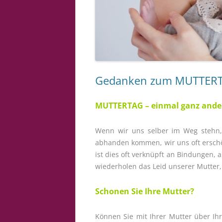
Gedanken zum MUTTERTA
MUTTERTAG – einmal ganz ande
Wenn wir uns selber im Weg steh
abhanden kommen, wir uns oft erschö
ist dies oft verknüpft an Bindungen
wiederholen das Leid unserer Mutter
Schonen Sie Ihre Mutter?
Können Sie mit Ihrer Mutter über I