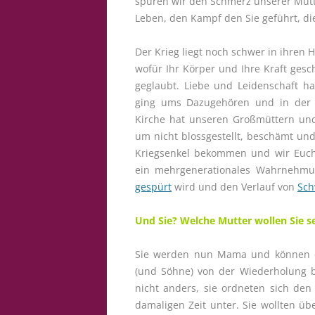
spüren wir den Schmerz unserer Mutt
Leben, den Kampf den Sie geführt, di
Der Krieg liegt noch schwer in ihren H
wofür Ihr Körper und Ihre Kraft ges
geglaubt. Liebe und Leidenschaft h
ging ums Dazugehören und in der N
Kirche hat unseren Großmüttern und
um nicht blossgestellt, beschämt u
Kriegsenkel bekommen und wir Euch
ein mehrgenerationales Wahrnehmung
gespürt
wird und den Verlauf von
Sch
Und Sie? Welche Mutter wollen Sie s
Sie werden nun Mama und können d
(und Söhne) von der Wiederholung 
nicht anders, sie ordneten sich den
damaligen Zeit unter. Sie wollten üb