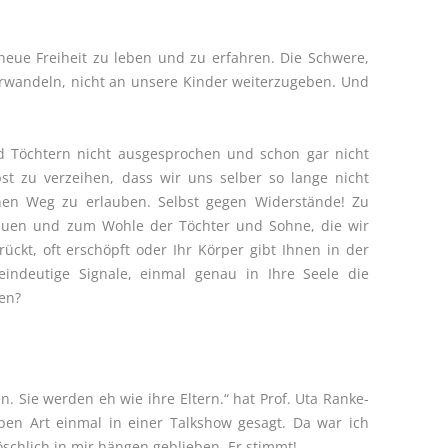
neue Freiheit zu leben und zu erfahren. Die Schwere,
erwandeln, nicht an unsere Kinder weiterzugeben.
Und
d Töchtern nicht ausgesprochen und schon gar nicht
st zu verzeihen, dass wir uns selber so lange nicht
nen Weg zu erlauben. Selbst gegen Widerstände! Zu
uen und zum Wohle der Töchter und Sohne, die wir
drückt, oft erschöpft oder Ihr Körper gibt Ihnen in der
indeutige Signale, einmal genau in Ihre Seele die
uen?
. Sie werden eh wie ihre Eltern.“ hat Prof. Uta Ranke-
pen Art einmal in einer Talkshow gesagt. Da war ich
öschlich in mir hängen geblieben. Er stimmt!