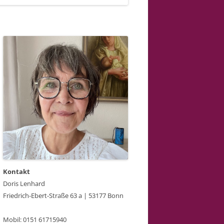
Kontakt
Doris Lenhard
Friedrich-Ebert-Straße 63 a | 53177 Bonn
Mobil: 0151 61715940