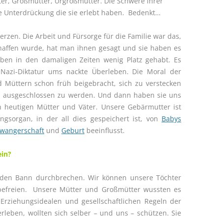
er, Großmutter, Urgroßmutter. Die Schwere ihrer
e Unterdrückung die sie erlebt haben. Bedenkt…
erzen. Die Arbeit und Fürsorge für die Familie war das,
chaffen wurde, hat man ihnen gesagt und sie haben es
aben in den damaligen Zeiten wenig Platz gehabt. Es
azi-Diktatur ums nackte Überleben. Die Moral der
 Müttern schon früh beigebracht, sich zu verstecken
nd ausgeschlossen zu werden. Und dann haben sie uns
 heutigen Mütter und Väter. Unsere Gebärmutter ist
sorgan, in der all dies gespeichert ist, von
Babys
wangerschaft
und
Geburt
beeinflusst.
ein?
en Bann durchbrechen. Wir können unsere Töchter
befreien. Unsere Mütter und Großmütter wussten es
 Erziehungsidealen und gesellschaftlichen Regeln der
erleben, wollten sich selber – und uns – schützen. Sie