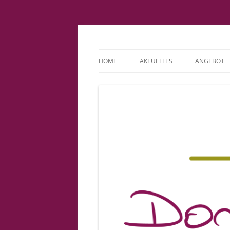
Fachpraxis Doris L
HOME
AKTUELLES
ANGEBOT
IMPRESSUM
KINDERWU
DATENSCHUTZERKLÄRUNG
BINDUNGS
COOKIE-RICHTLINIE (EU)
PATIENTE
VORSORGE
GEBURT
BABYSPRE