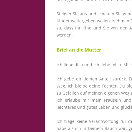
Steigen Sie aus und schauen Sie gena
Kinder weitergeben wollen.
Nehmen Si
zu, dass Ihr Kind und Sie von den 
werden.
Brief an die Mutter
Ich liebe dich und ich liebe mich. Mic
Ich gebe dir deinen Anteil zurück. 
Weg. Ich bleibe deine Tochter. Du bl
zu Gefallen auf meinen eigenen Weg z
Ich erlaube mir mein Frausein und
leichteres und gutes Leben und
glück
Ich trage keine Verantwortung für 
habe als ich in Deinem Bauch war, ge