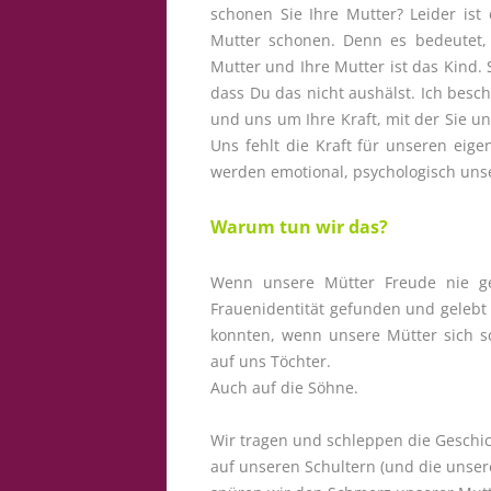
schonen Sie Ihre Mutter? Leider ist 
Mutter schonen. Denn es bedeutet, d
Mutter und Ihre Mutter ist das Kind. 
dass Du das nicht aushälst. Ich besc
und uns um Ihre Kraft, mit der Sie un
Uns fehlt die Kraft für unseren eig
werden emotional, psychologisch unse
Warum tun wir das?
Wenn unsere Mütter Freude nie gef
Frauenidentität gefunden und gelebt
konnten, wenn unsere Mütter sich sc
auf uns Töchter.
Auch auf die Söhne.
Wir tragen und schleppen die Geschi
auf unseren Schultern (und die unser