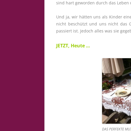
sind hart geworden durch das Leben 
Und ja, wir hätten uns als Kinder ei
nicht beschützt und uns nicht das 
passiert ist. Jedoch alles was sie geg
JETZT, Heute …
DAS PERFEKTE MU