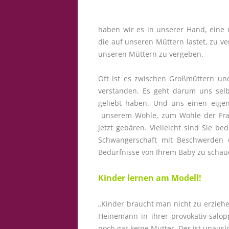
haben wir es in unserer Hand, eine 
die auf unseren Müttern lastet, zu v
unseren Müttern zu vergeben.
Oft ist es zwischen Großmüttern un
verstanden. Es geht darum uns selb
geliebt haben. Und uns einen eige
unserem Wohle, zum Wohle der Fra
jetzt gebären. Vielleicht sind Sie be
Schwangerschaft mit Beschwerden e
Bedürfnisse von Ihrem Baby zu scha
Kinder lernen am Modell!
„Kinder braucht man nicht zu erziehen
Heinemann in ihrer provokativ-salop
noch gar keine Mutter. Der ist unausl