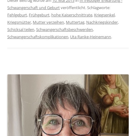
Dieser Beitrag wurde am
10. Mai 2015
in
In freudiger Erwartung -
Schwangerschaft und Geburt
veröffentlicht. Schlagworte:
Fehlgeburt
,
Frühgeburt
,
hohe Kaiserschnittrate
,
Kriegsenkel
,
Kriegsmütter
,
Mutter verzeihen
,
Muttertag
,
Nachkriegskinder
,
Schicksal teilen
,
Schwangerschaftsbeschwerden
,
Schwangerschaftskomplikationen
,
Uta Ranke-Heinemann
.