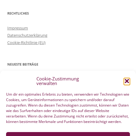
RECHTLICHES
Impressum
Datenschutzerklärung
Cookie-Richtlinie (EU)
NEUESTE BEITRÄGE
Cookie-Zustimmung
Patientenverfügung Geburt vertreten in WELTWOCHE DER GEBURT
verwalten
4. Mai 2022
Filmtipp – Die sichere Geburt
19. Mai 2021
Um dir ein optimales Erlebnis zu bieten, verwenden wir Technologien wie
Cookies, um Geräteinformationen zu speichern und/oder darauf
Integration eigener Erfahrungen aus der Pränatalzeit
10. März 2021
zuzugreifen. Wenn du diesen Technologien zustimmst, können wir Daten
VBA2C – Erfahrung
8. Februar 2020
wie das Surfverhalten oder eindeutige IDs auf dieser Website
Berührender wunderschöner Geburtserfahrungsbericht von Laura
verarbeiten. Wenn du deine Zustimmung nicht erteilst oder zurückziehst,
können bestimmte Merkmale und Funktionen beeinträchtigt werden.
Maria Seiler
22. Dezember 2019
HÄNDE WEG vom Wochenend Crashkurs Geburtsvorbereitung