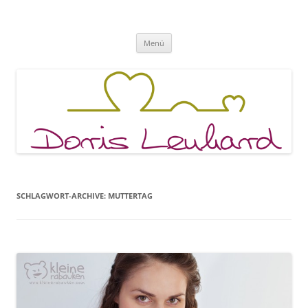
Fachpraxis Doris Lenhard
Zum
Menü
Inhalt
springen
SCHLAGWORT-ARCHIVE:
MUTTERTAG