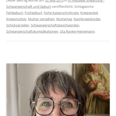
Dieser Beitrag wurde am
10. Mai 2015
in
In freudiger Erwartung -
Schwangerschaft und Geburt
veröffentlicht. Schlagworte:
Fehlgeburt
,
Frühgeburt
,
hohe Kaiserschnittrate
,
Kriegsenkel
,
Kriegsmütter
,
Mutter verzeihen
,
Muttertag
,
Nachkriegskinder
,
Schicksal teilen
,
Schwangerschaftsbeschwerden
,
Schwangerschaftskomplikationen
,
Uta Ranke-Heinemann
.