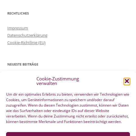
RECHTLICHES
Impressum
Datenschutzerklärung
Cookie-Richtlinie (EU)
NEUESTE BEITRÄGE
Cookie-Zustimmung
Patientenverfügung Geburt vertreten in WELTWOCHE DER GEBURT
verwalten
4. Mai 2022
Filmtipp – Die sichere Geburt
19. Mai 2021
Um dir ein optimales Erlebnis zu bieten, verwenden wir Technologien wie
Cookies, um Geräteinformationen zu speichern und/oder darauf
Integration eigener Erfahrungen aus der Pränatalzeit
10. März 2021
zuzugreifen. Wenn du diesen Technologien zustimmst, können wir Daten
VBA2C – Erfahrung
8. Februar 2020
wie das Surfverhalten oder eindeutige IDs auf dieser Website
Berührender wunderschöner Geburtserfahrungsbericht von Laura
verarbeiten. Wenn du deine Zustimmung nicht erteilst oder zurückziehst,
können bestimmte Merkmale und Funktionen beeinträchtigt werden.
Maria Seiler
22. Dezember 2019
HÄNDE WEG vom Wochenend Crashkurs Geburtsvorbereitung