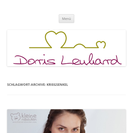
Fachpraxis Doris Lenhard
Zum
Menü
Inhalt
springen
SCHLAGWORT-ARCHIVE:
KRIEGSENKEL